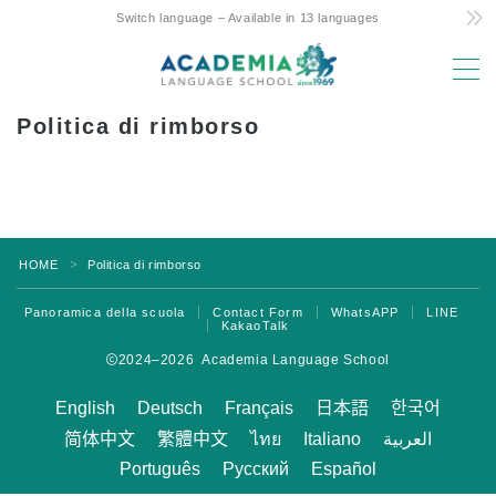
Switch language – Available in 13 languages
MENU
Politica di rimborso
Motivi della scelta
Costo ridotto! Impegno e segreti
L’unico corso settimanale di 4 giorni delle
Hawaii
HOME
Politica di rimborso
＞
Supporto amichevole genitori-figli per lo
studio all’estero
Panoramica della scuola
Contact Form
WhatsAPP
LINE
KakaoTalk
Posizione e strutture di prim’ordine
2024–2026 Academia Language School
Facoltà con esperienza
English
Deutsch
Français
日本語
한국어
Divertente! Aloha Student Life
简体中文
繁體中文
ไทย
Italiano
العربية
Avanzamento all’università
Português
Русский
Español