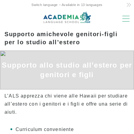
Switch language – Available in 13 languages
MENU
Supporto amichevole genitori-figli
Motivi della scelta
per lo studio all’estero
Costo ridotto! Impegno e segreti
L’unico corso settimanale di 4 giorni delle
Supporto allo studio all’estero per
Hawaii
genitori e figli
Supporto amichevole genitori-figli per lo
studio all’estero
Posizione e strutture di prim’ordine
L’ALS apprezza chi viene alle Hawaii per studiare
Facoltà con esperienza
all’estero con i genitori e i figli e offre una serie di
aiuti.
Divertente! Aloha Student Life
Avanzamento all’università
Curriculum conveniente