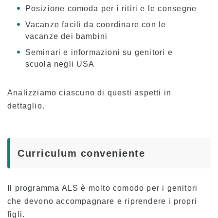
Testimonianze
Posizione comoda per i ritiri e le consegne
Vacanze facili da coordinare con le
Panoramica del programma
vacanze dei bambini
Livello principiante
Seminari e informazioni su genitori e
Livello intermedio
scuola negli USA
Livello avanzato
Analizziamo ciascuno di questi aspetti in
Inglese commerciale
dettaglio.
Preparazione TOEIC e TOEFL
Lezioni private
Curriculum conveniente
Tasse
Tasse per i nuovi studenti con visto F-1
Il programma ALS è molto comodo per i genitori
Tasse scolastiche per i titolari di visti non
che devono accompagnare e riprendere i propri
studenteschi (ESTA, e-Visa, ecc.)
figli.