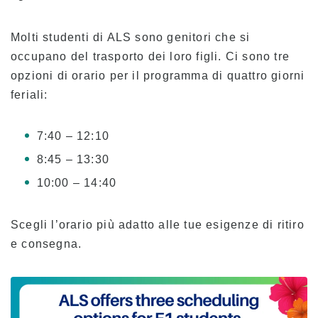
Tassa d’iscrizione per Kama’aina (cittadini
statunitensi o titolari di carta verde)
Molti studenti di ALS sono genitori che si
Tasse per studenti in corso e titolari di visto
per studenti (F-1)
occupano del trasporto dei loro figli. Ci sono tre
opzioni di orario per il programma di quattro giorni
Spese di alloggio
feriali:
Lezioni pomeridiane per studenti trasferiti e
attuali
7:40 – 12:10
Applicazione
8:45 – 13:30
Processo di candidatura
10:00 – 14:40
Politica di rimborso
Scegli l’orario più adatto alle tue esigenze di ritiro
Modulo di iscrizione online
e consegna.
Processo dalla domanda all’iscrizione
Per gli studenti attuali