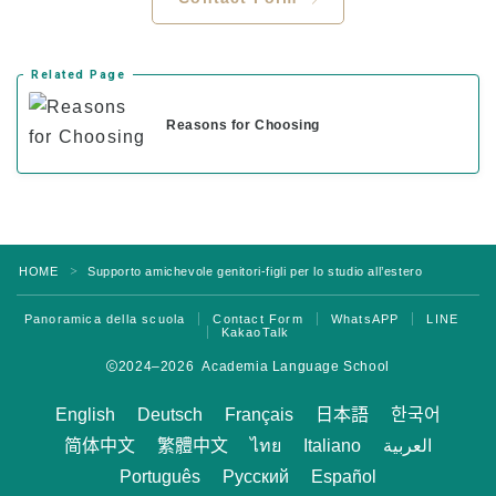
Related Page
Reasons for Choosing
HOME
Supporto amichevole genitori-figli per lo studio all’estero
＞
Panoramica della scuola
Contact Form
WhatsAPP
LINE
KakaoTalk
2024–2026 Academia Language School
English
Deutsch
Français
日本語
한국어
简体中文
繁體中文
ไทย
Italiano
العربية
Português
Русский
Español