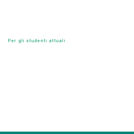
Per gli studenti attuali
Programma delle
lezioni
orso
Frequenza ed
espulsione obbligatoria
zione
Registrazione alla
classe
rizione
Vacanze