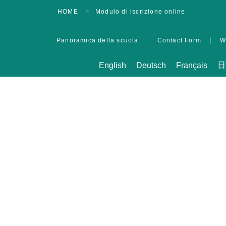
Divertente! Aloha
HOME
Modulo di iscrizione online
＞
Student Life
Avanzamento
Panoramica della scuola
Contact Form
W
all’università
Testimonianze
English
Deutsch
Français
日