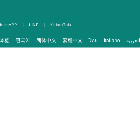
Spese di alloggio
Lezioni pomeridiane
per studenti trasferiti e
hatsAPP
LINE
KakaoTalk
attuali
本語
한국어
简体中文
繁體中文
ไทย
Italiano
العربية