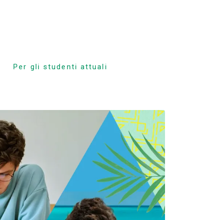
Per gli studenti attuali
Programma delle
lezioni
orso
Frequenza ed
espulsione obbligatoria
zione
Registrazione alla
classe
rizione
Vacanze