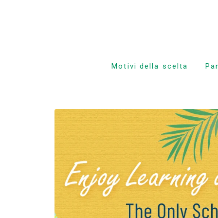
Motivi della scelta
Pa
Costo ridotto! Impegno
Live
e segreti
Liv
L’unico corso
settimanale di 4 giorni
Liv
delle Hawaii
Ing
Supporto amichevole
genitori-figli per lo
studio all’estero
Pre
TOE
Posizione e strutture di
prim’ordine
Lez
Facoltà con esperienza