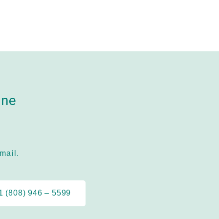
ine
mail.
1 (808) 946 – 5599