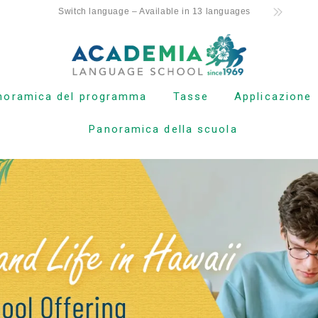
Switch language – Available in 13 languages
noramica del programma
Tasse
Applicazione
Panoramica della scuola
llo principiante
Tasse per i nuovi
Processo di
studenti con visto F-1
candidatura
ello intermedio
Tasse scolastiche per i
Politica di rimb
titolari di visti non
ello avanzato
studenteschi (ESTA, e-
Modulo di iscri
Visa, ecc.)
online
lese commerciale
Tassa d’iscrizione per
Processo dalla
Kama’aina (cittadini
parazione TOEIC e
domanda all’isc
statunitensi o titolari
FL
di carta verde)
ioni private
Tasse per studenti in
corso e titolari di visto
per studenti (F-1)