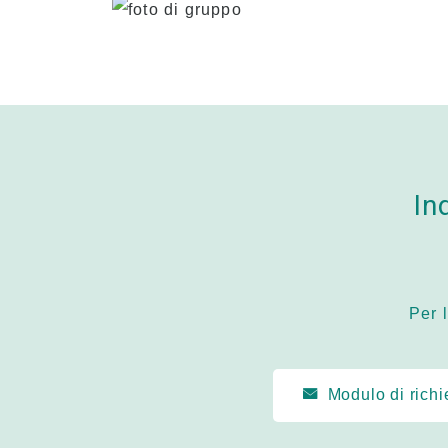
In
Per 
Modulo di richi