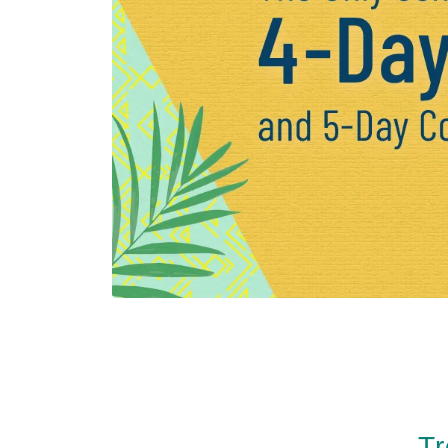
Divertente! Aloha
Student Life
Avanzamento
all’università
Testimonianze
Tr