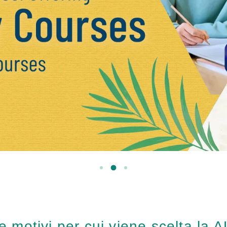
Spese di alloggio
Lezioni pomeridiane
per studenti trasferiti e
attuali
e motivi per cui viene scelta la 