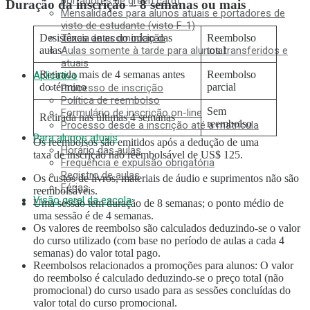
portadores de green card)
Duração da inscrição – 8 semanas ou mais
Mensalidades para alunos atuais e portadores de
visto de estudante (visto F-1)
Taxas de acomodação
Desistência antes do início das
Reembolso
Aulas somente à tarde para alunos transferidos e
aulas
total
atuais
Retirada mais de 4 semanas antes
Reembolso
Aplicativo
do término
parcial
Processo de inscrição
Política de reembolso
Sem
Formulário de inscrição on-line
Retirada nas últimas 4 semanas
reembolso
Processo desde a inscrição até a matrícula
Para alunos atuais
Os reembolsos são emitidos após a dedução de uma
Horário das aulas
taxa de inscrição não reembolsável de US$ 125.
Frequência e expulsão obrigatória
Registro de aulas
Os custos de livros, materiais de áudio e suprimentos não são
Férias
reembolsáveis.
Visão geral da escola
Uma sessão tem duração de 8 semanas; o ponto médio de
uma sessão é de 4 semanas.
MENU
Os valores de reembolso são calculados deduzindo-se o valor
do curso utilizado (com base no período de aulas a cada 4
Razões para escolher
semanas) do valor total pago.
Baixo custo! Commitment and Secrets
Reembolsos relacionados a promoções para alunos: O valor
O único curso semanal de 4 dias do Havaí
do reembolso é calculado deduzindo-se o preço total (não
Suporte amigável para estudo de pais e filhos no
promocional) do curso usado para as sessões concluídas do
exterior
valor total do curso promocional.