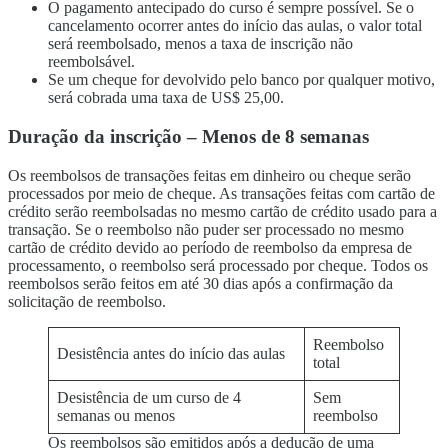
Localização e instalações privilegiadas
O pagamento antecipado do curso é sempre possível. Se o
Corpo docente experiente
cancelamento ocorrer antes do início das aulas, o valor total
Divertido! Aloha Student Life
será reembolsado, menos a taxa de inscrição não
Avanço para a universidade
reembolsável.
Se um cheque for devolvido pelo banco por qualquer motivo,
Depoimentos
será cobrada uma taxa de US$ 25,00.
Visão geral do programa
Nível iniciante
Duração da inscrição – Menos de 8 semanas
Nível intermediário
Nível avançado
Os reembolsos de transações feitas em dinheiro ou cheque serão
Inglês para negócios
processados por meio de cheque. As transações feitas com cartão de
Preparação para o TOEIC e TOEFL
crédito serão reembolsadas no mesmo cartão de crédito usado para a
Aulas particulares
transação. Se o reembolso não puder ser processado no mesmo
Taxas
cartão de crédito devido ao período de reembolso da empresa de
Mensalidade para novos alunos com visto F-1
processamento, o reembolso será processado por cheque. Todos os
Mensalidades para portadores de visto que não
reembolsos serão feitos em até 30 dias após a confirmação da
sejam de estudante (ESTA, e-Visa, etc.)
solicitação de reembolso.
Mensalidade para Kama’aina (cidadãos dos EUA
ou portadores de green card)
Reembolso
Mensalidades para alunos atuais e portadores de
Desistência antes do início das aulas
total
visto de estudante (visto F-1)
Taxas de acomodação
Desistência de um curso de 4
Sem
Aulas somente à tarde para alunos transferidos e
semanas ou menos
reembolso
atuais
Aplicativo
Os reembolsos são emitidos após a dedução de uma