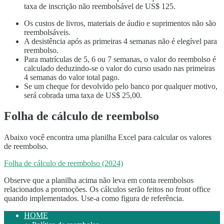
taxa de inscrição não reembolsável de US$ 125.
Processo de inscrição
Política de reembolso
Os custos de livros, materiais de áudio e suprimentos não são
Formulário de inscrição on-line
reembolsáveis.
Processo desde a inscrição até a matrícula
A desistência após as primeiras 4 semanas não é elegível para
Para alunos atuais
reembolso.
Horário das aulas
Para matrículas de 5, 6 ou 7 semanas, o valor do reembolso é
Frequência e expulsão obrigatória
calculado deduzindo-se o valor do curso usado nas primeiras
Registro de aulas
4 semanas do valor total pago.
Férias
Se um cheque for devolvido pelo banco por qualquer motivo,
Visão geral da escola
será cobrada uma taxa de US$ 25,00.
Folha de cálculo de reembolso
Abaixo você encontra uma planilha Excel para calcular os valores
de reembolso.
Folha de cálculo de reembolso (2024)
Observe que a planilha acima não leva em conta reembolsos
relacionados a promoções. Os cálculos serão feitos no front office
quando implementados. Use-a como figura de referência.
HOME