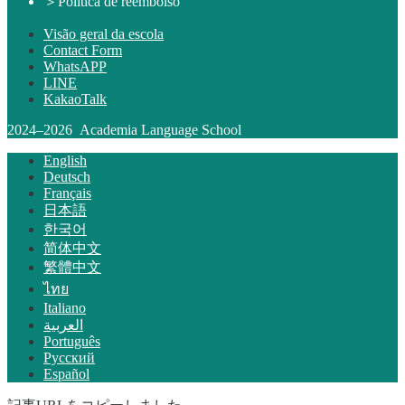
＞
Política de reembolso
Visão geral da escola
Contact Form
WhatsAPP
LINE
KakaoTalk
2024–2026 Academia Language School
English
Deutsch
Français
日本語
한국어
简体中文
繁體中文
ไทย
Italiano
العربية
Português
Русский
Español