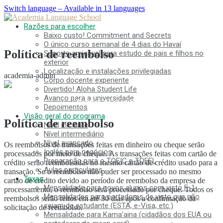
Switch language – Available in 13 languages
Razões para escolher
Baixo custo! Commitment and Secrets
O único curso semanal de 4 dias do Havaí
Política de reembolso
Suporte amigável para estudo de pais e filhos no
exterior
Localização e instalações privilegiadas
academia-admin
Corpo docente experiente
Divertido! Aloha Student Life
Avanço para a universidade
Política de reembolso
Depoimentos
Visão geral do programa
Política de reembolso
Nível iniciante
Nível intermediário
Nível avançado
Os reembolsos de transações feitas em dinheiro ou cheque serão
Inglês para negócios
processados por meio de cheque. As transações feitas com cartão de
Preparação para o TOEIC e TOEFL
crédito serão reembolsadas no mesmo cartão de crédito usado para a
Aulas particulares
transação. Se o reembolso não puder ser processado no mesmo
Taxas
cartão de crédito devido ao período de reembolso da empresa de
Mensalidade para novos alunos com visto F-1
processamento, o reembolso será processado por cheque. Todos os
Mensalidades para portadores de visto que não
reembolsos serão feitos em até 30 dias após a confirmação da
sejam de estudante (ESTA, e-Visa, etc.)
solicitação de reembolso.
Mensalidade para Kama’aina (cidadãos dos EUA ou