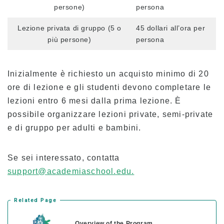
Tassa d’iscrizione per Kama’aina (cittadini
persone)
persona
statunitensi o titolari di carta verde)
Tasse per studenti in corso e titolari di visto
Lezione privata di gruppo (5 o
45 dollari all’ora per
per studenti (F-1)
più persone)
persona
Spese di alloggio
Lezioni pomeridiane per studenti trasferiti e
Inizialmente è richiesto un acquisto minimo di 20
attuali
ore di lezione e gli studenti devono completare le
lezioni entro 6 mesi dalla prima lezione. È
Applicazione
possibile organizzare lezioni private, semi-private
Processo di candidatura
e di gruppo per adulti e bambini.
Politica di rimborso
Se sei interessato, contatta
Modulo di iscrizione online
support@academiaschool.edu.
Processo dalla domanda all’iscrizione
Related Page
Per gli studenti attuali
Overview of the Program