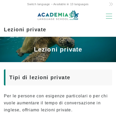
Switch language – Available in 13 languages
MENU
Lezioni private
Motivi della scelta
Costo ridotto! Impegno e segreti
Lezioni private
L’unico corso settimanale di 4 giorni delle
Hawaii
Supporto amichevole genitori-figli per lo
studio all’estero
Tipi di lezioni private
Posizione e strutture di prim’ordine
Facoltà con esperienza
Per le persone con esigenze particolari o per chi
Divertente! Aloha Student Life
vuole aumentare il tempo di conversazione in
Avanzamento all’università
inglese, offriamo lezioni private.