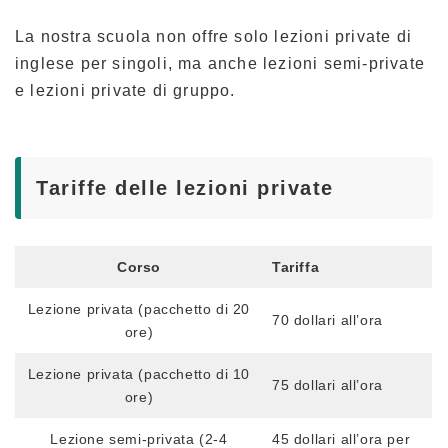
Testimonianze
La nostra scuola non offre solo lezioni private di
Panoramica del programma
inglese per singoli, ma anche lezioni semi-private
e lezioni private di gruppo.
Livello principiante
Livello intermedio
Livello avanzato
Tariffe delle lezioni private
Inglese commerciale
Preparazione TOEIC e TOEFL
Corso
Tariffa
Lezioni private
Lezione privata (pacchetto di 20
70 dollari all’ora
Tasse
ore)
Tasse per i nuovi studenti con visto F-1
Lezione privata (pacchetto di 10
75 dollari all’ora
ore)
Tasse scolastiche per i titolari di visti non
studenteschi (ESTA, e-Visa, ecc.)
Lezione semi-privata (2-4
45 dollari all’ora per