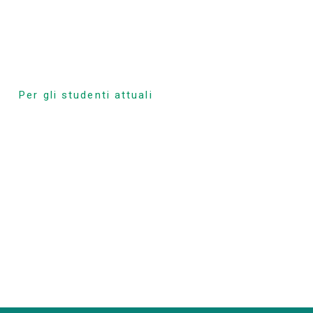
Per gli studenti attuali
Programma delle
lezioni
orso
Frequenza ed
espulsione obbligatoria
zione
Registrazione alla
classe
rizione
Vacanze