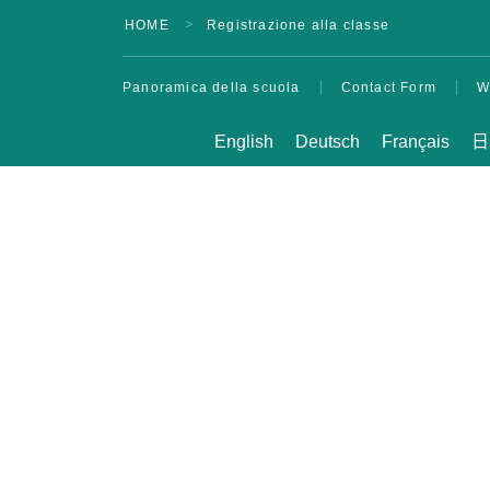
Divertente! Aloha
HOME
Registrazione alla classe
＞
Student Life
Avanzamento
Panoramica della scuola
Contact Form
W
all’università
Testimonianze
English
Deutsch
Français
日