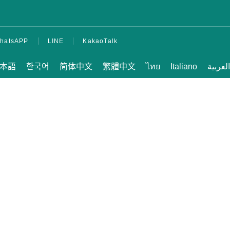
Spese di alloggio
Lezioni pomeridiane
per studenti trasferiti e
hatsAPP
LINE
KakaoTalk
attuali
本語
한국어
简体中文
繁體中文
ไทย
Italiano
العربية