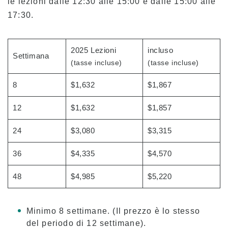
Testimonianze
le lezioni dalle 12:30 alle 15:00 e dalle 15:00 alle
17:30.
Panoramica del programma
Livello principiante
2025 Lezioni
incluso
Settimana
(tasse incluse)
(tasse incluse)
Livello intermedio
Livello avanzato
8
$1,632
$1,867
Inglese commerciale
12
$1,632
$1,857
Preparazione TOEIC e TOEFL
24
$3,080
$3,315
Lezioni private
36
$4,335
$4,570
Tasse
48
$4,985
$5,220
Tasse per i nuovi studenti con visto F-1
Tasse scolastiche per i titolari di visti non
Minimo 8 settimane. (Il prezzo è lo stesso
studenteschi (ESTA, e-Visa, ecc.)
del periodo di 12 settimane).