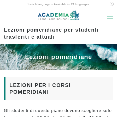
Switch language – Available in 13 languages
MENU
Lezioni pomeridiane per studenti
Motivi della scelta
trasferiti e attuali
Costo ridotto! Impegno e segreti
L’unico corso settimanale di 4 giorni delle
Lezioni pomeridiane
Hawaii
Supporto amichevole genitori-figli per lo
studio all’estero
Posizione e strutture di prim’ordine
LEZIONI PER I CORSI
Facoltà con esperienza
POMERIDIANI
Divertente! Aloha Student Life
Avanzamento all’università
Gli studenti di questo piano devono scegliere solo