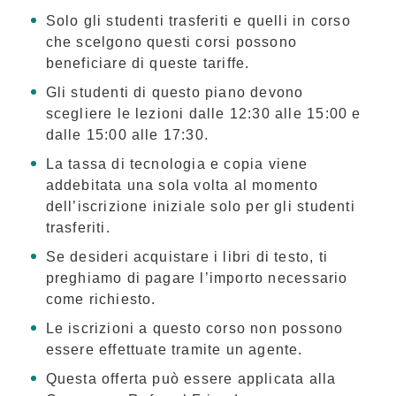
Tassa d’iscrizione per Kama’aina (cittadini
statunitensi o titolari di carta verde)
Solo gli studenti trasferiti e quelli in corso
che scelgono questi corsi possono
Tasse per studenti in corso e titolari di visto
beneficiare di queste tariffe.
per studenti (F-1)
Gli studenti di questo piano devono
Spese di alloggio
scegliere le lezioni dalle 12:30 alle 15:00 e
Lezioni pomeridiane per studenti trasferiti e
dalle 15:00 alle 17:30.
attuali
La tassa di tecnologia e copia viene
addebitata una sola volta al momento
Applicazione
dell’iscrizione iniziale solo per gli studenti
Processo di candidatura
trasferiti.
Politica di rimborso
Se desideri acquistare i libri di testo, ti
preghiamo di pagare l’importo necessario
Modulo di iscrizione online
come richiesto.
Processo dalla domanda all’iscrizione
Le iscrizioni a questo corso non possono
essere effettuate tramite un agente.
Per gli studenti attuali
Questa offerta può essere applicata alla