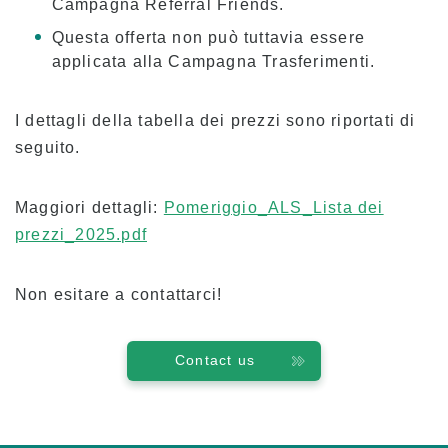
Campagna Referral Friends.
Programma delle lezioni
Questa offerta non può tuttavia essere
Frequenza ed espulsione obbligatoria
applicata alla Campagna Trasferimenti.
Registrazione alla classe
Vacanze
I dettagli della tabella dei prezzi sono riportati di
seguito.
Panoramica della scuola
Maggiori dettagli:
Pomeriggio_ALS_Lista dei
prezzi_2025.pdf
Non esitare a contattarci!
Contact us