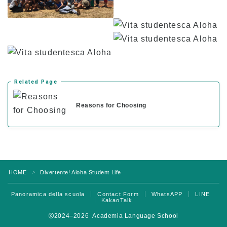
Tassa d’iscrizione per Kama’aina (cittadini
statunitensi o titolari di carta verde)
Tasse per studenti in corso e titolari di visto
per studenti (F-1)
Spese di alloggio
Lezioni pomeridiane per studenti trasferiti e
attuali
Related Page
Reasons for Choosing
Applicazione
Processo di candidatura
Politica di rimborso
Modulo di iscrizione online
HOME
Divertente! Aloha Student Life
＞
Processo dalla domanda all’iscrizione
Panoramica della scuola
Contact Form
WhatsAPP
LINE
KakaoTalk
Per gli studenti attuali
2024–2026 Academia Language School