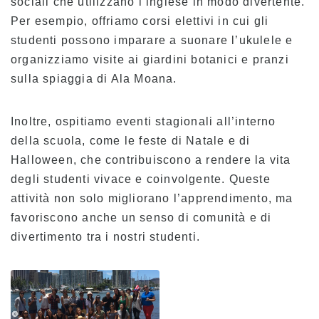
Testimonianze
sociali che utilizzano l’inglese in modo divertente.
Per esempio, offriamo corsi elettivi in cui gli
studenti possono imparare a suonare l’ukulele e
Panoramica del programma
organizziamo visite ai giardini botanici e pranzi
Livello principiante
sulla spiaggia di Ala Moana.
Livello intermedio
Livello avanzato
Inoltre, ospitiamo eventi stagionali all’interno
della scuola, come le feste di Natale e di
Inglese commerciale
Halloween, che contribuiscono a rendere la vita
Preparazione TOEIC e TOEFL
degli studenti vivace e coinvolgente. Queste
Lezioni private
attività non solo migliorano l’apprendimento, ma
favoriscono anche un senso di comunità e di
Tasse
divertimento tra i nostri studenti.
Tasse per i nuovi studenti con visto F-1
Tasse scolastiche per i titolari di visti non
studenteschi (ESTA, e-Visa, ecc.)