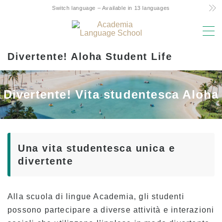
Switch language – Available in 13 languages
MENU
Divertente! Aloha Student Life
Motivi della scelta
Costo ridotto! Impegno e segreti
Divertente! Vita studentesca Aloha
L’unico corso settimanale di 4 giorni delle
Hawaii
Supporto amichevole genitori-figli per lo
studio all’estero
Una vita studentesca unica e
Posizione e strutture di prim’ordine
divertente
Facoltà con esperienza
Divertente! Aloha Student Life
Alla scuola di lingue Academia, gli studenti
Avanzamento all’università
possono partecipare a diverse attività e interazioni