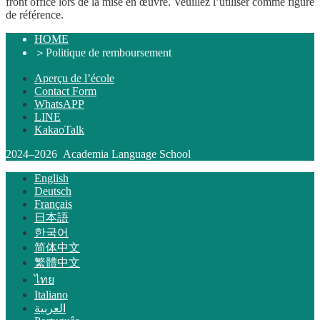
front office lors de la mise en œuvre. Veuillez l’utiliser comme figure
de référence.
HOME
＞
Politique de remboursement
Aperçu de l’école
Contact Form
WhatsAPP
LINE
KakaoTalk
2024–2026 Academia Language School
English
Deutsch
Français
日本語
한국어
简体中文
繁體中文
ไทย
Italiano
العربية