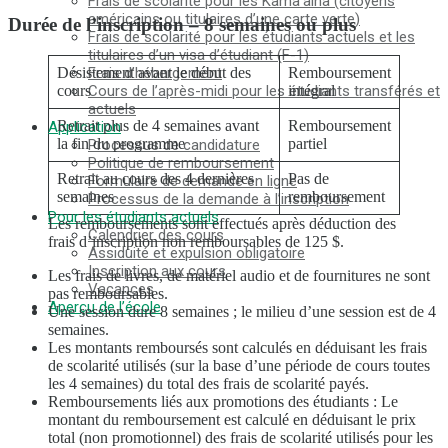
Frais de scolarité pour les Kama’aina (citoyens
américains ou titulaires d’une carte verte)
Durée de l’inscription – 8 semaines ou plus
Frais de scolarité pour les étudiants actuels et les
titulaires d’un visa d’étudiant (F-1)
Frais d’hébergement
Désistement avant le début des
Remboursement
Cours de l’après-midi pour les étudiants transférés et
cours
intégral
actuels
Retrait plus de 4 semaines avant
Remboursement
Application
la fin du programme
partiel
Processus de candidature
Politique de remboursement
Retrait au cours des 4 dernières
Pas de
Formulaire de demande en ligne
semaines
remboursement
Processus de la demande à l’inscription
Pour les étudiants actuels
Les remboursements sont effectués après déduction des
Calendrier des cours
frais d’inscription non remboursables de 125 $.
Assiduité et expulsion obligatoire
Inscription aux cours
Les frais de livres, de matériel audio et de fournitures ne sont
Vacances
pas remboursables.
Aperçu de l’école
Une session dure 8 semaines ; le milieu d’une session est de 4
semaines.
MENU
Les montants remboursés sont calculés en déduisant les frais
de scolarité utilisés (sur la base d’une période de cours toutes
Raisons du choix
les 4 semaines) du total des frais de scolarité payés.
Faible coût ! Commitment and Secrets
Remboursements liés aux promotions des étudiants : Le
Le seul cours d’une semaine de 4 jours à Hawaï
montant du remboursement est calculé en déduisant le prix
Soutien amical aux parents et aux enfants qui
total (non promotionnel) des frais de scolarité utilisés pour les