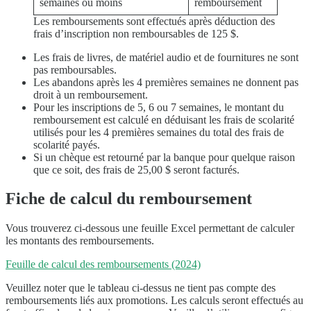
semaines ou moins
remboursement
transférés et actuels
Les remboursements sont effectués après déduction des
Application
frais d’inscription non remboursables de 125 $.
Processus de candidature
Politique de remboursement
Les frais de livres, de matériel audio et de fournitures ne sont
Formulaire de demande en ligne
pas remboursables.
Processus de la demande à l’inscription
Les abandons après les 4 premières semaines ne donnent pas
Pour les étudiants actuels
droit à un remboursement.
Calendrier des cours
Pour les inscriptions de 5, 6 ou 7 semaines, le montant du
Assiduité et expulsion obligatoire
remboursement est calculé en déduisant les frais de scolarité
Inscription aux cours
utilisés pour les 4 premières semaines du total des frais de
Vacances
scolarité payés.
Aperçu de l’école
Si un chèque est retourné par la banque pour quelque raison
que ce soit, des frais de 25,00 $ seront facturés.
Fiche de calcul du remboursement
Vous trouverez ci-dessous une feuille Excel permettant de calculer
les montants des remboursements.
Feuille de calcul des remboursements (2024)
Veuillez noter que le tableau ci-dessus ne tient pas compte des
remboursements liés aux promotions. Les calculs seront effectués au