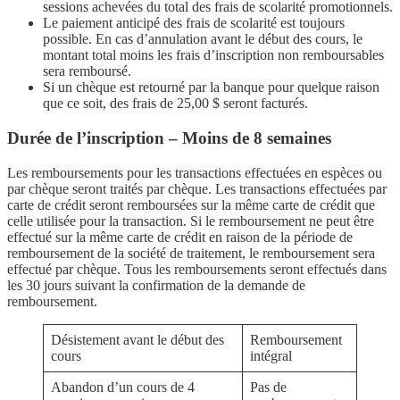
étudient à l’étranger
sessions achevées du total des frais de scolarité promotionnels.
Emplacement et installations de premier choix
Le paiement anticipé des frais de scolarité est toujours
Professeurs expérimentés
possible. En cas d’annulation avant le début des cours, le
Amusant ! Aloha Student Life
montant total moins les frais d’inscription non remboursables
Passage à l’université
sera remboursé.
Si un chèque est retourné par la banque pour quelque raison
Témoignages
que ce soit, des frais de 25,00 $ seront facturés.
Aperçu du programme
Niveau débutant
Durée de l’inscription – Moins de 8 semaines
Niveau intermédiaire
Niveau avancé
Les remboursements pour les transactions effectuées en espèces ou
Anglais des affaires
par chèque seront traités par chèque. Les transactions effectuées par
Préparation au TOEIC et au TOEFL
carte de crédit seront remboursées sur la même carte de crédit que
Leçons particulières
celle utilisée pour la transaction. Si le remboursement ne peut être
Honoraires
effectué sur la même carte de crédit en raison de la période de
Frais de scolarité pour les nouveaux étudiants
remboursement de la société de traitement, le remboursement sera
titulaires d’un visa F-1
effectué par chèque. Tous les remboursements seront effectués dans
Frais de scolarité pour les titulaires de visas non
les 30 jours suivant la confirmation de la demande de
étudiants (ESTA, e-Visa, etc.)
remboursement.
Frais de scolarité pour les Kama’aina (citoyens
américains ou titulaires d’une carte verte)
Désistement avant le début des
Remboursement
Frais de scolarité pour les étudiants actuels et les
cours
intégral
titulaires d’un visa d’étudiant (F-1)
Frais d’hébergement
Abandon d’un cours de 4
Pas de
Cours de l’après-midi pour les étudiants