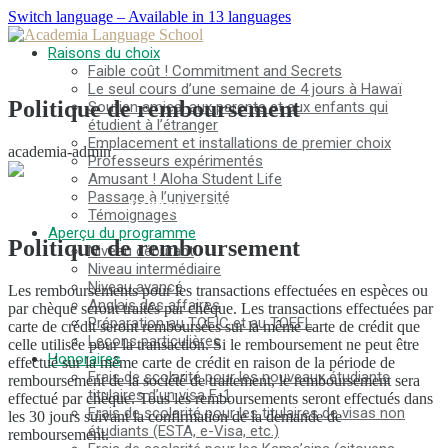
Switch language – Available in 13 languages
Raisons du choix
Faible coût ! Commitment and Secrets
Le seul cours d’une semaine de 4 jours à Hawaï
Politique de remboursement
Soutien amical aux parents et aux enfants qui
étudient à l’étranger
Emplacement et installations de premier choix
academia-admin
Professeurs expérimentés
Amusant ! Aloha Student Life
Passage à l’université
Politique de remboursement
Témoignages
Aperçu du programme
Politique de remboursement
Niveau débutant
Niveau intermédiaire
Niveau avancé
Les remboursements pour les transactions effectuées en espèces ou
Anglais des affaires
par chèque seront traités par chèque. Les transactions effectuées par
Préparation au TOEIC et au TOEFL
carte de crédit seront remboursées sur la même carte de crédit que
Leçons particulières
celle utilisée pour la transaction. Si le remboursement ne peut être
Honoraires
effectué sur la même carte de crédit en raison de la période de
Frais de scolarité pour les nouveaux étudiants
remboursement de la société de traitement, le remboursement sera
titulaires d’un visa F-1
effectué par chèque. Tous les remboursements seront effectués dans
Frais de scolarité pour les titulaires de visas non
les 30 jours suivant la confirmation de la demande de
étudiants (ESTA, e-Visa, etc.)
remboursement.