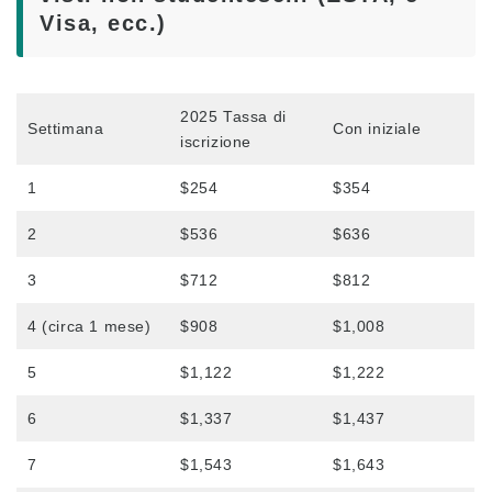
Testimonianze
Visa, ecc.)
Panoramica del programma
Livello principiante
2025 Tassa di
Settimana
Con iniziale
iscrizione
Livello intermedio
Livello avanzato
1
$254
$354
Inglese commerciale
2
$536
$636
Preparazione TOEIC e TOEFL
3
$712
$812
Lezioni private
4 (circa 1 mese)
$908
$1,008
Tasse
5
$1,122
$1,222
Tasse per i nuovi studenti con visto F-1
6
$1,337
$1,437
Tasse scolastiche per i titolari di visti non
studenteschi (ESTA, e-Visa, ecc.)
7
$1,543
$1,643