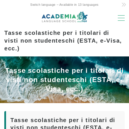
Switch language – Available in 13 languages
MENU
Tasse scolastiche per i titolari di
Motivi della scelta
visti non studenteschi (ESTA, e-Visa,
ecc.)
Costo ridotto! Impegno e segreti
L’unico corso settimanale di 4 giorni delle
Hawaii
Tasse scolastiche per i titolari di
Supporto amichevole genitori-figli per lo
visti non studenteschi (ESTA, e-
studio all’estero
Visa, ecc.)
Posizione e strutture di prim’ordine
Facoltà con esperienza
Divertente! Aloha Student Life
Tasse scolastiche per i titolari di
Avanzamento all’università
visti non studenteschi (ESTA, e-