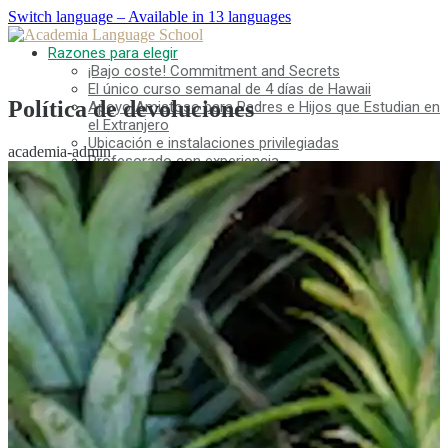
Switch language – Available in 13 languages
Razones para elegir
¡Bajo coste! Commitment and Secrets
El único curso semanal de 4 días de Hawaii
Política de devoluciones
Apoyo Amistoso para Padres e Hijos que Estudian en
el Extranjero
Ubicación e instalaciones privilegiadas
academia-admin
Profesorado con experiencia
¡Divertido! Vida estudiantil Aloha
Acceso a la Universidad
Testimonios
Tarifas
Matrícula para nuevos estudiantes con visados F-1
Matrícula para titulares de visados de no estudiante
(ESTA, e-Visa, etc.)
Matrícula para Kama’aina (ciudadanos
estadounidenses o titulares de la tarjeta verde)
Matrícula para estudiantes actuales y titulares de un
visado de estudiante (F-1)
Tasas de alojamiento
Clases por la tarde para estudiantes transferidos y
actuales
Aplicación