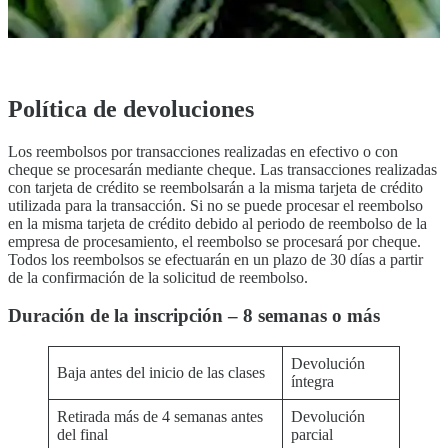
Inscripción en clase
Vacaciones
Visión general de la escuela
Política de devoluciones
Nivel principiante
Nivel intermedio
Política de devoluciones
Nivel Avanzado
Inglés comercial
Preparación TOEIC y TOEFL
Los reembolsos por transacciones realizadas en efectivo o con
Clases particulares
cheque se procesarán mediante cheque. Las transacciones realizadas
con tarjeta de crédito se reembolsarán a la misma tarjeta de crédito
utilizada para la transacción. Si no se puede procesar el reembolso
en la misma tarjeta de crédito debido al periodo de reembolso de la
empresa de procesamiento, el reembolso se procesará por cheque.
Todos los reembolsos se efectuarán en un plazo de 30 días a partir
de la confirmación de la solicitud de reembolso.
Duración de la inscripción – 8 semanas o más
Devolución
Baja antes del inicio de las clases
íntegra
Retirada más de 4 semanas antes
Devolución
del final
parcial