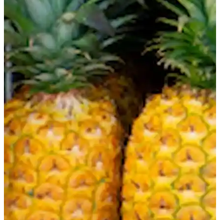
Proceso de solicitud
Política de devoluciones
Formulario de solicitud en línea
Proceso desde la solicitud hasta la inscripción
Para estudiantes actuales
Horario de clases
Asistencia y expulsión obligatoria
Inscripción en clase
Vacaciones
Visión general de la escuela
Nivel principiante
Nivel intermedio
Nivel Avanzado
Inglés comercial
Preparación TOEIC y TOEFL
Clases particulares
MENU
Razones para elegir
¡Bajo coste! Commitment and Secrets
El único curso semanal de 4 días de Hawaii
Apoyo Amistoso para Padres e Hijos que
Estudian en el Extranjero
Ubicación e instalaciones privilegiadas