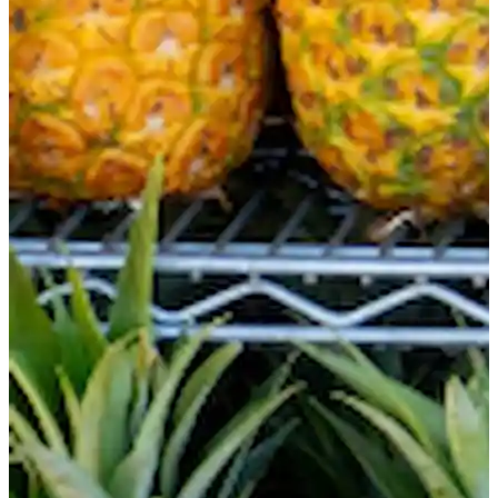
Profesorado con experiencia
¡Divertido! Vida estudiantil Aloha
Acceso a la Universidad
Testimonios
Tarifas
Matrícula para nuevos estudiantes con visados F-
1
Matrícula para titulares de visados de no
estudiante (ESTA, e-Visa, etc.)
Matrícula para Kama’aina (ciudadanos
estadounidenses o titulares de la tarjeta verde)
Matrícula para estudiantes actuales y titulares de
un visado de estudiante (F-1)
Tasas de alojamiento
Clases por la tarde para estudiantes transferidos
y actuales
Aplicación
Proceso de solicitud
Política de devoluciones
Formulario de solicitud en línea
Proceso desde la solicitud hasta la inscripción
Para estudiantes actuales
Horario de clases
Asistencia y expulsión obligatoria