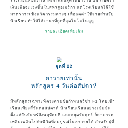
โรงเรียนสอนภาษาที่เก่าแก่ที่สุดในฮาวาย แม้ว่าอัตรา
เงินเฟ้อจะเร่งขึ้นในสหรัฐอเมริกา แต่โรงเรียนก็ได้ใช้
ภาพรวมของโปรแกรม
มาตรการเชิงนวัตกรรมต่างๆ เพื่อลดค่าใช้จ่ายสำหรับ
นักเรียน ทำให้ได้ราคาที่ถูกที่สุดในโฮโนลูลู
ระดับเริ่มต้น
รายละเอียดเพิ่มเติม
ระดับกลาง
ระดับสูง
ภาษาอังกฤษธุรกิจ
การเตรียมตัวสอบ TOEIC และ TOEFL
จุดที่ 02
บทเรียนส่วนตัว
ฮาวายเท่านั้น
หลักสูตร 4 วันต่อสัปดาห์
ค่าธรรมเนียม
ค่าเล่าเรียนสำหรับนักศึกษาใหม่ที่มีวีซ่า F-1
มีหลักสูตรเฉพาะที่ตรงตามข้อกำหนดวีซ่า F1 โดยเข้า
เรียนเพียงสี่วันต่อสัปดาห์ นักเรียนเรียนอย่างเข้มข้น
ค่าเล่าเรียนสำหรับผู้ถือวีซ่าที่ไม่ใช่นักเรียน
(ESTA, e-Visa ฯลฯ)
ตั้งแต่วันจันทร์ถึงพฤหัสบดี และหยุดวันศุกร์ ก็สามารถ
เพลิดเพลินไปกับชีวิตที่สมบูรณ์ในฮาวายได้ สำหรับผู้ที่
ค่าเล่าเรียนสำหรับ Kama’aina (พลเมืองสหรัฐฯ