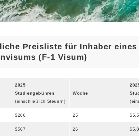
Studentenvisums (F-1
Visum)
Gebühren für die
Unterkunft
Nachmittagskurse für
Transferstudenten und
derzeitige Studenten
iche Preisliste für Inhaber eines
nvisums (F-1 Visum)
2025
202
Studiengebühren
Woche
Stu
(einschließlich Steuern)
(ein
$286
25
$5,
$567
26
$5,