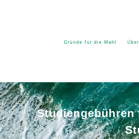
Gründe für die Wahl
Übe
Kostengünstig!
Anfä
Commitment and
Secrets
Mittl
Hawaiis einziger 4-
Fortg
Tage-Wochenkurs
Busi
Eltern-Kind-Studium im
Ausland Freundliche
Unterstützung
TOEI
Studiengebühren f
Vorb
Erstklassige Lage &
Einrichtungen
Priva
St
Erfahrene Fakultät