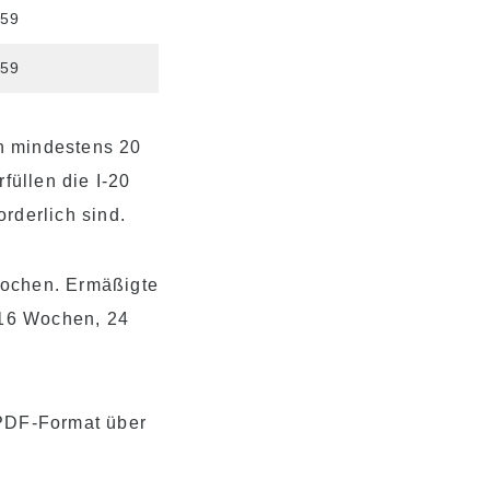
759
759
n mindestens 20
üllen die I-20
rderlich sind.
Wochen. Ermäßigte
, 16 Wochen, 24
 PDF-Format über