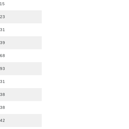
115
323
531
739
968
193
431
638
638
742