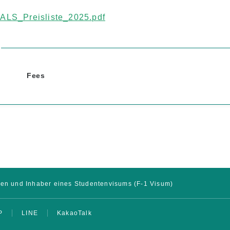
ALS_Preisliste_2025.pdf
Fees
ten und Inhaber eines Studentenvisums (F-1 Visum)
P
LINE
KakaoTalk