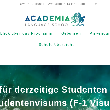
Switch language – Available in 13 languages
rblick über das Programm
Gebühren
Anwendu
Schule Übersicht
nger Level
Studiengebühren für
Bewerbung
neue Studenten mit F-1
Visum
ere Stufe
Erstattungs
Studiengebühren für
eschrittene Stufe
Online
Inhaber von Nicht-
Bewerbung
Studentenvisa (ESTA,
e-Visa, etc.)
ness Englisch
Prozess vo
Bewerbung 
Studiengebühren für
C & TOEFL
Immatrikul
Kama’aina (U.S.
ür derzeitige Studenten
ereitung
Staatsbürger oder
Green Card Inhaber)
tunterricht
udentenvisums (F-1 Vis
Studiengebühren für
derzeitige Studenten
und Inhaber eines