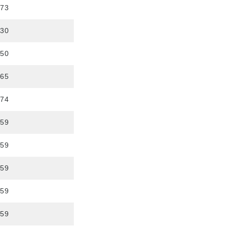
973
130
350
465
674
759
759
759
759
759