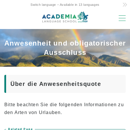
Switch language – Available in 13 languages
MENU
Gründe für die Wahl
Anwesenheit und obligatorischer
Kostengünstig! Commitment and Secrets
Ausschluss
Hawaiis einziger 4-Tage-Wochenkurs
Eltern-Kind-Studium im Ausland Freundliche
Unterstützung
Über die Anwesenheitsquote
Erstklassige Lage & Einrichtungen
Erfahrene Fakultät
Bitte beachten Sie die folgenden Informationen zu
Spaß! Aloha Student Life
den Arten von Urlauben.
Aufstieg zur Universität
Testimonials
Related Page