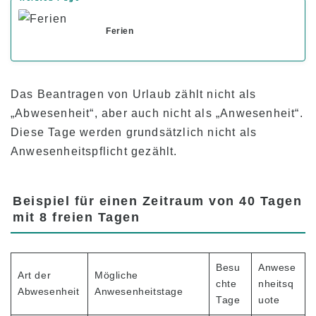
Überblick über das Programm
Ferien
Anfänger Level
Mittlere Stufe
Das Beantragen von Urlaub zählt nicht als
Fortgeschrittene Stufe
„Abwesenheit“, aber auch nicht als „Anwesenheit“.
Business Englisch
Diese Tage werden grundsätzlich nicht als
Anwesenheitspflicht gezählt.
TOEIC & TOEFL Vorbereitung
Privatunterricht
Beispiel für einen Zeitraum von 40 Tagen
mit 8 freien Tagen
Gebühren
Studiengebühren für neue Studenten mit F-1
Visum
Besu
Anwese
Art der
Mögliche
Studiengebühren für Inhaber von Nicht-
chte
nheitsq
Abwesenheit
Anwesenheitstage
Studentenvisa (ESTA, e-Visa, etc.)
Tage
uote