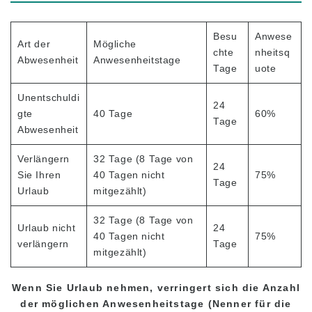
Für aktuelle Studenten
Zeitplan der Klasse
Besu
Anwese
Art der
Mögliche
Anwesenheit und obligatorischer Ausschluss
chte
nheitsq
Abwesenheit
Anwesenheitstage
Tage
uote
Anmeldung zur Klasse
Unentschuldi
Ferien
24
gte
40 Tage
60%
Tage
Abwesenheit
Schule Übersicht
Verlängern
32 Tage (8 Tage von
24
Sie Ihren
40 Tagen nicht
75%
Tage
Urlaub
mitgezählt)
32 Tage (8 Tage von
Urlaub nicht
24
40 Tagen nicht
75%
verlängern
Tage
mitgezählt)
Wenn Sie Urlaub nehmen, verringert sich die Anzahl
der möglichen Anwesenheitstage (Nenner für die