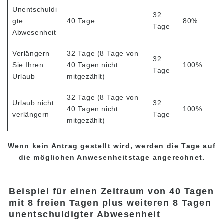
Studiengebühren für Kama’aina (U.S.
Unentschuldi
Staatsbürger oder Green Card Inhaber)
32
gte
40 Tage
80%
Tage
Studiengebühren für derzeitige Studenten
Abwesenheit
und Inhaber eines Studentenvisums (F-1
Visum)
Verlängern
32 Tage (8 Tage von
32
Gebühren für die Unterkunft
Sie Ihren
40 Tagen nicht
100%
Tage
Urlaub
mitgezählt)
Nachmittagskurse für Transferstudenten und
derzeitige Studenten
32 Tage (8 Tage von
Urlaub nicht
32
40 Tagen nicht
100%
verlängern
Tage
Anwendung
mitgezählt)
Bewerbungsprozess
Wenn kein Antrag gestellt wird, werden die Tage auf
Erstattungspolitik
die möglichen Anwesenheitstage angerechnet.
Online Bewerbungsformular
Prozess von der Bewerbung bis zur
Beispiel für einen Zeitraum von 40 Tagen
Immatrikulation
mit 8 freien Tagen plus weiteren 8 Tagen
unentschuldigter Abwesenheit