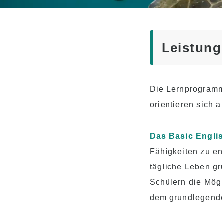
Spaß! Aloha Student
Life
Aufstieg zur
Universität
Leistung
Testimonials
Die Lernprogramm
orientieren sich
Das Basic Engli
Fähigkeiten zu en
tägliche Leben gr
Schülern die Mögl
dem grundlegende