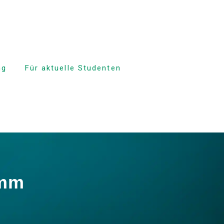
ng
Für aktuelle Studenten
sprozess
Zeitplan der Klasse
politik
Anwesenheit und
obligatorischer
Ausschluss
sformular
Anmeldung zur Klasse
n der
bis zur
Ferien
ation
amm