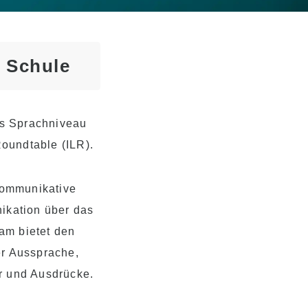
 Schule
es Sprachniveau
oundtable (ILR).
kommunikative
nikation über das
am bietet den
er Aussprache,
r und Ausdrücke.