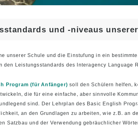
Studentenvisums (F-1
Visum)
Gebühren für die
Unterkunft
sstandards und -niveaus unserer
Nachmittagskurse für
Transferstudenten und
derzeitige Studenten
e unserer Schule und die Einstufung in ein bestimmt
 an den Leistungsstandards des Interagency Language R
sh Program (für Anfänger)
soll den Schülern helfen, 
twickeln, die für eine einfache, aber sinnvolle Kommu
undlegend sind. Der Lehrplan des Basic English Progr
ichkeit, an den Grundlagen zu arbeiten, wie z.B. an d
n Satzbau und der Verwendung gebräuchlicher Wörte