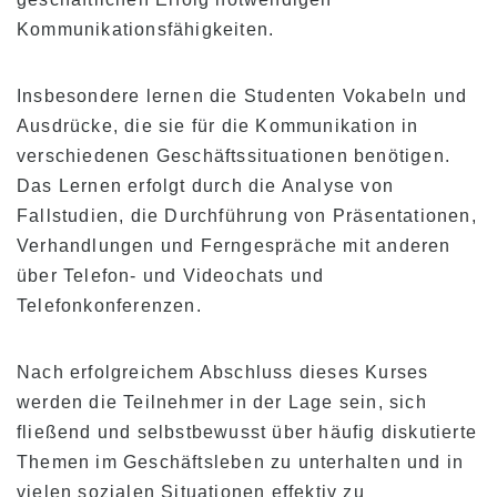
Studiengebühren für Kama’aina (U.S.
Staatsbürger oder Green Card Inhaber)
Kommunikationsfähigkeiten.
Studiengebühren für derzeitige Studenten
und Inhaber eines Studentenvisums (F-1
Insbesondere lernen die Studenten Vokabeln und
Visum)
Ausdrücke, die sie für die Kommunikation in
Gebühren für die Unterkunft
verschiedenen Geschäftssituationen benötigen.
Nachmittagskurse für Transferstudenten und
Das Lernen erfolgt durch die Analyse von
derzeitige Studenten
Fallstudien, die Durchführung von Präsentationen,
Verhandlungen und Ferngespräche mit anderen
Anwendung
über Telefon- und Videochats und
Bewerbungsprozess
Telefonkonferenzen.
Erstattungspolitik
Nach erfolgreichem Abschluss dieses Kurses
Online Bewerbungsformular
werden die Teilnehmer in der Lage sein, sich
Prozess von der Bewerbung bis zur
fließend und selbstbewusst über häufig diskutierte
Immatrikulation
Themen im Geschäftsleben zu unterhalten und in
vielen sozialen Situationen effektiv zu