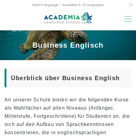
Switch language – Available in 13 languages
MENU
Gründe für die Wahl
Business Englisch
Kostengünstig! Commitment and Secrets
Hawaiis einziger 4-Tage-Wochenkurs
Eltern-Kind-Studium im Ausland Freundliche
Überblick über Business English
Unterstützung
Erstklassige Lage & Einrichtungen
Erfahrene Fakultät
An unserer Schule bieten wir die folgenden Kurse
als Wahlfächer auf allen Niveaus (Anfänger,
Spaß! Aloha Student Life
Mittelstufe, Fortgeschrittene) für Studenten an, die
Aufstieg zur Universität
sich auf den Aufbau von Sprachkenntnissen
Testimonials
konzentrieren, die in englischsprachigen