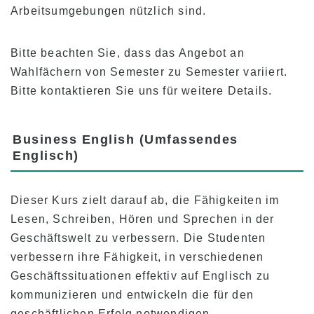
Arbeitsumgebungen nützlich sind.
Überblick über das Programm
Bitte beachten Sie, dass das Angebot an
Anfänger Level
Wahlfächern von Semester zu Semester variiert.
Mittlere Stufe
Bitte kontaktieren Sie uns für weitere Details.
Fortgeschrittene Stufe
Business Englisch
Business English (Umfassendes
TOEIC & TOEFL Vorbereitung
Englisch)
Privatunterricht
Dieser Kurs zielt darauf ab, die Fähigkeiten im
Gebühren
Lesen, Schreiben, Hören und Sprechen in der
Geschäftswelt zu verbessern. Die Studenten
Studiengebühren für neue Studenten mit F-1
Visum
verbessern ihre Fähigkeit, in verschiedenen
Geschäftssituationen effektiv auf Englisch zu
Studiengebühren für Inhaber von Nicht-
Studentenvisa (ESTA, e-Visa, etc.)
kommunizieren und entwickeln die für den
geschäftlichen Erfolg notwendigen