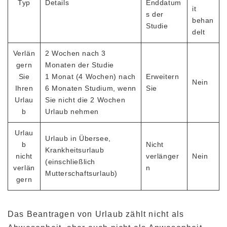
Typ
Details
Enddatum
it
s der
behan
Überblick über das Programm
Studie
delt
Anfänger Level
Verlän
2 Wochen nach 3
Mittlere Stufe
gern
Monaten der Studie
Fortgeschrittene Stufe
Sie
1 Monat (4 Wochen) nach
Erweitern
Nein
Ihren
6 Monaten Studium, wenn
Sie
Business Englisch
Urlau
Sie nicht die 2 Wochen
TOEIC & TOEFL Vorbereitung
b
Urlaub nehmen
Privatunterricht
Urlau
Urlaub in Übersee,
b
Nicht
Krankheitsurlaub
nicht
verlänger
Nein
Gebühren
(einschließlich
verlän
n
Mutterschaftsurlaub)
Studiengebühren für neue Studenten mit F-1
gern
Visum
Studiengebühren für Inhaber von Nicht-
Studentenvisa (ESTA, e-Visa, etc.)
Das Beantragen von Urlaub zählt nicht als