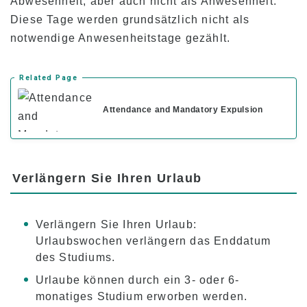
Abwesenheit, aber auch nicht als Anwesenheit.
Studiengebühren für Kama’aina (U.S.
Staatsbürger oder Green Card Inhaber)
Diese Tage werden grundsätzlich nicht als
notwendige Anwesenheitstage gezählt.
Studiengebühren für derzeitige Studenten
und Inhaber eines Studentenvisums (F-1
Visum)
Related Page
Gebühren für die Unterkunft
Nachmittagskurse für Transferstudenten und
Attendance and Mandatory Expulsion
derzeitige Studenten
Anwendung
Verlängern Sie Ihren Urlaub
Bewerbungsprozess
Erstattungspolitik
Verlängern Sie Ihren Urlaub:
Online Bewerbungsformular
Urlaubswochen verlängern das Enddatum
des Studiums.
Prozess von der Bewerbung bis zur
Immatrikulation
Urlaube können durch ein 3- oder 6-
monatiges Studium erworben werden.