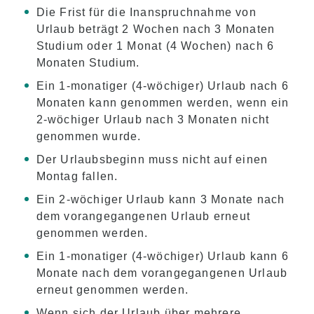
Für aktuelle Studenten
Die Frist für die Inanspruchnahme von
Zeitplan der Klasse
Urlaub beträgt 2 Wochen nach 3 Monaten
Studium oder 1 Monat (4 Wochen) nach 6
Anwesenheit und obligatorischer Ausschluss
Monaten Studium.
Anmeldung zur Klasse
Ein 1-monatiger (4-wöchiger) Urlaub nach 6
Ferien
Monaten kann genommen werden, wenn ein
2-wöchiger Urlaub nach 3 Monaten nicht
genommen wurde.
Schule Übersicht
Der Urlaubsbeginn muss nicht auf einen
Montag fallen.
Ein 2-wöchiger Urlaub kann 3 Monate nach
dem vorangegangenen Urlaub erneut
genommen werden.
Ein 1-monatiger (4-wöchiger) Urlaub kann 6
Monate nach dem vorangegangenen Urlaub
erneut genommen werden.
Wenn sich der Urlaub über mehrere