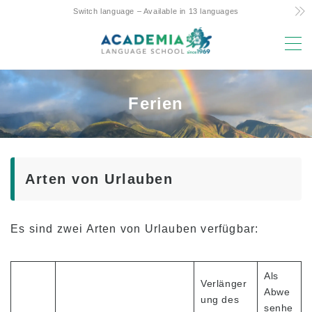
Switch language – Available in 13 languages
MENU
Gründe für die Wahl
Ferien
Kostengünstig! Commitment and Secrets
Hawaiis einziger 4-Tage-Wochenkurs
Eltern-Kind-Studium im Ausland Freundliche
Arten von Urlauben
Unterstützung
Erstklassige Lage & Einrichtungen
Erfahrene Fakultät
Es sind zwei Arten von Urlauben verfügbar:
Spaß! Aloha Student Life
Als
Aufstieg zur Universität
Verlänger
Abwe
ung des
Testimonials
senhe