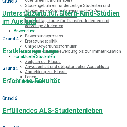
oder Green Card Inhaber)
Grund 3
Studiengebühren für derzeitige Studenten und
Inhaber eines Studentenvisums (F-1 Visum)
Unterstützung für Eltern-Kind-Studien
Gebühren für die Unterkunft
im Ausland
Nachmittagskurse für Transferstudenten und
derzeitige Studenten
Anwendung
Bewerbungsprozess
Grund
4
Erstattungspolitik
Online Bewerbungsformular
Erstklassige Lage
Prozess von der Bewerbung bis zur Immatrikulation
Für aktuelle Studenten
Zeitplan der Klasse
Anwesenheit und obligatorischer Ausschluss
Grund
5
Anmeldung zur Klasse
Ferien
Erfahrene Fakultät
Schule Übersicht
MENU
Grund 6
Gründe für die Wahl
Kostengünstig! Commitment and Secrets
Erfüllendes ALS-Studentenleben
Hawaiis einziger 4-Tage-Wochenkurs
Eltern-Kind-Studium im Ausland Freundliche
Unterstützung