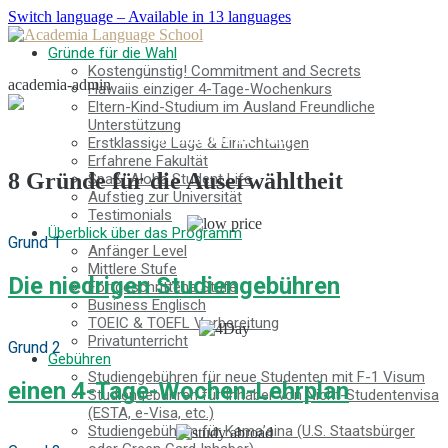
Switch language – Available in 13 languages
Gründe für die Wahl
Kostengünstig! Commitment and Secrets
academia-admin
Hawaiis einziger 4-Tage-Wochenkurs
Eltern-Kind-Studium im Ausland Freundliche
Unterstützung
Gründe für die Wahl
Erstklassige Lage & Einrichtungen
Erfahrene Fakultät
8 Gründe für die Auserwähltheit
Spaß! Aloha Student Life
Aufstieg zur Universität
Testimonials
Überblick über das Programm
Grund 1
Anfänger Level
Mittlere Stufe
Die niedrigen Studiengebühren
Fortgeschrittene Stufe
Business Englisch
TOEIC & TOEFL Vorbereitung
Privatunterricht
Grund 2
Gebühren
Studiengebühren für neue Studenten mit F-1 Visum
einen 4-Tage-Wochen-Lehrplan
Studiengebühren für Inhaber von Nicht-Studentenvisa
(ESTA, e-Visa, etc.)
Studiengebühren für Kama’aina (U.S. Staatsbürger