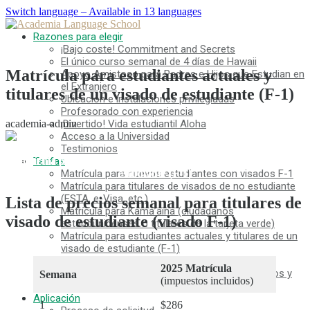
Switch language – Available in 13 languages
Razones para elegir
¡Bajo coste! Commitment and Secrets
El único curso semanal de 4 días de Hawaii
Matrícula para estudiantes actuales y
Apoyo Amistoso para Padres e Hijos que Estudian en
el Extranjero
titulares de un visado de estudiante (F-1)
Ubicación e instalaciones privilegiadas
Profesorado con experiencia
academia-admin
¡Divertido! Vida estudiantil Aloha
Acceso a la Universidad
Testimonios
Matrícula para estudiantes actuales y titulares de un visado de
Tarifas
estudiante (F-1)
Matrícula para nuevos estudiantes con visados F-1
Matrícula para titulares de visados de no estudiante
(ESTA, e-Visa, etc.)
Lista de precios semanal para titulares de
Matrícula para Kama’aina (ciudadanos
visado de estudiante (visado F-1)
estadounidenses o titulares de la tarjeta verde)
Matrícula para estudiantes actuales y titulares de un
visado de estudiante (F-1)
Tasas de alojamiento
2025 Matrícula
Clases por la tarde para estudiantes transferidos y
Semana
(impuestos incluidos)
actuales
Aplicación
1
$286