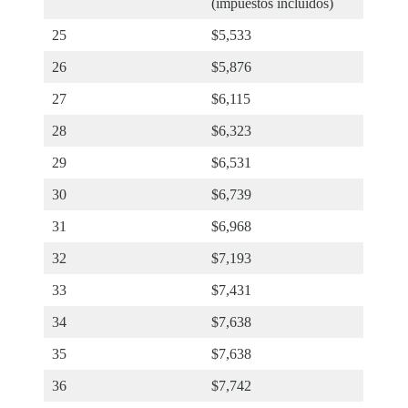
(impuestos incluidos)
Inscripción en clase
Vacaciones
25
$5,533
Visión general de la escuela
Nivel principiante
26
$5,876
Nivel intermedio
27
$6,115
Nivel Avanzado
Inglés comercial
28
$6,323
Preparación TOEIC y TOEFL
Clases particulares
29
$6,531
30
$6,739
31
$6,968
32
$7,193
33
$7,431
34
$7,638
35
$7,638
36
$7,742