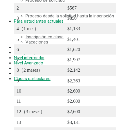
Proceso de solicitud
Política de devoluciones
2
$567
Formulario de solicitud en línea
Proceso desde la solicitud hasta la inscripción
3
$850
Para estudiantes actuales
Horario de clases
4（1 mes）
$1,133
Asistencia y expulsión obligatoria
Inscripción en clase
5
$1,401
Vacaciones
Visión general de la escuela
6
$1,620
Nivel principiante
Nivel intermedio
7
$1,907
Nivel Avanzado
Inglés comercial
8（2 meses）
$2,142
Preparación TOEIC y TOEFL
Clases particulares
9
$2,363
MENU
10
$2,600
Razones para elegir
11
$2,600
¡Bajo coste! Commitment and Secrets
El único curso semanal de 4 días de Hawaii
12（3 meses）
$2,600
Apoyo Amistoso para Padres e Hijos que
Estudian en el Extranjero
13
$3,131
Ubicación e instalaciones privilegiadas