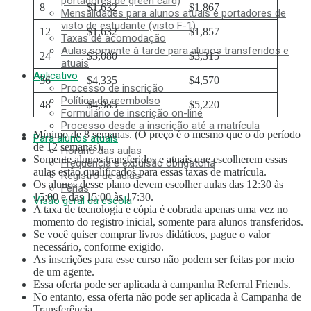
portadores de green card)
8
$1,632
$1,867
Mensalidades para alunos atuais e portadores de
visto de estudante (visto F-1)
12
$1,632
$1,857
Taxas de acomodação
Aulas somente à tarde para alunos transferidos e
24
$3,080
$3,315
atuais
Aplicativo
36
$4,335
$4,570
Processo de inscrição
Política de reembolso
48
$4,985
$5,220
Formulário de inscrição on-line
Processo desde a inscrição até a matrícula
Mínimo de 8 semanas. (O preço é o mesmo que o do período
Para alunos atuais
de 12 semanas).
Horário das aulas
Somente alunos transferidos e atuais que escolherem essas
Frequência e expulsão obrigatória
aulas estão qualificados para essas taxas de matrícula.
Registro de aulas
Os alunos desse plano devem escolher aulas das 12:30 às
Férias
15:00 e das 15:00 às 17:30.
Visão geral da escola
A taxa de tecnologia e cópia é cobrada apenas uma vez no
momento do registro inicial, somente para alunos transferidos.
MENU
Se você quiser comprar livros didáticos, pague o valor
necessário, conforme exigido.
Razões para escolher
As inscrições para esse curso não podem ser feitas por meio
Baixo custo! Commitment and Secrets
de um agente.
O único curso semanal de 4 dias do Havaí
Essa oferta pode ser aplicada à campanha Referral Friends.
Suporte amigável para estudo de pais e filhos no
No entanto, essa oferta não pode ser aplicada à Campanha de
exterior
Transferência.