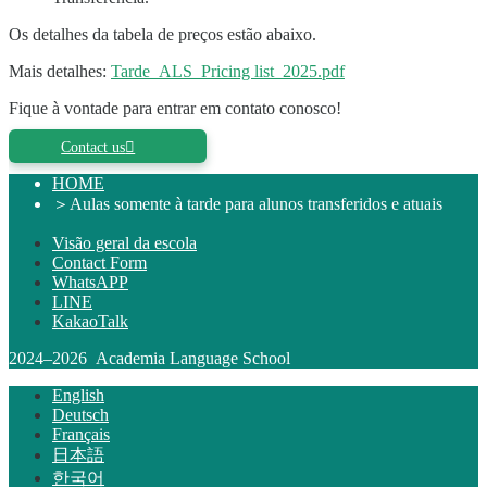
Localização e instalações privilegiadas
Corpo docente experiente
Os detalhes da tabela de preços estão abaixo.
Divertido! Aloha Student Life
Avanço para a universidade
Mais detalhes:
Tarde_ALS_Pricing list_2025.pdf
Depoimentos
Fique à vontade para entrar em contato conosco!
Visão geral do programa
Nível iniciante
Contact us
Nível intermediário
Nível avançado
HOME
Inglês para negócios
＞
Aulas somente à tarde para alunos transferidos e atuais
Preparação para o TOEIC e TOEFL
Aulas particulares
Visão geral da escola
Taxas
Contact Form
Mensalidade para novos alunos com visto F-1
WhatsAPP
Mensalidades para portadores de visto que não
LINE
sejam de estudante (ESTA, e-Visa, etc.)
KakaoTalk
Mensalidade para Kama’aina (cidadãos dos EUA
ou portadores de green card)
2024–2026 Academia Language School
Mensalidades para alunos atuais e portadores de
English
visto de estudante (visto F-1)
Deutsch
Taxas de acomodação
Français
Aulas somente à tarde para alunos transferidos e
日本語
atuais
한국어
Aplicativo