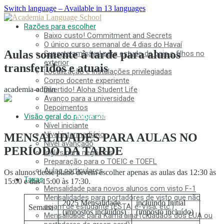
Switch language – Available in 13 languages
Razões para escolher
Baixo custo! Commitment and Secrets
O único curso semanal de 4 dias do Havaí
Aulas somente à tarde para alunos
Suporte amigável para estudo de pais e filhos no
exterior
transferidos e atuais
Localização e instalações privilegiadas
Corpo docente experiente
academia-admin
Divertido! Aloha Student Life
Avanço para a universidade
Depoimentos
Aulas somente à tarde
Visão geral do programa
Nível iniciante
Nível intermediário
MENSALIDADES PARA AULAS NO
Nível avançado
PERÍODO DA TARDE
Inglês para negócios
Preparação para o TOEIC e TOEFL
Aulas particulares
Os alunos desse plano devem escolher apenas as aulas das 12:30 às
Taxas
15:00 e das 15:00 às 17:30.
Mensalidade para novos alunos com visto F-1
Mensalidades para portadores de visto que não
2025 Mensalidade
incluindo Initial
sejam de estudante (ESTA, e-Visa, etc.)
Semana
(impostos incluídos)
(imposto incluído)
Mensalidade para Kama’aina (cidadãos dos EUA ou