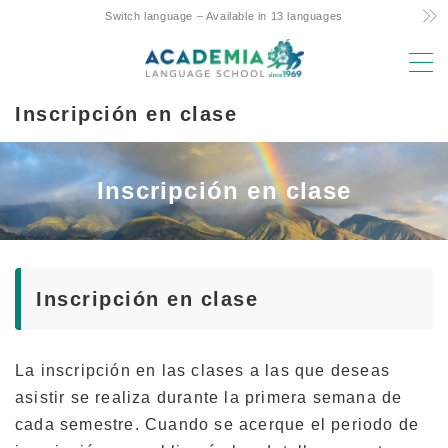
Switch language – Available in 13 languages
MENU
Inscripción en clase
Razones para elegir
¡Bajo coste! Commitment and Secrets
Inscripción en clase
El único curso semanal de 4 días de Hawaii
Apoyo Amistoso para Padres e Hijos que
Estudian en el Extranjero
Ubicación e instalaciones privilegiadas
Inscripción en clase
Profesorado con experiencia
¡Divertido! Vida estudiantil Aloha
La inscripción en las clases a las que deseas
asistir se realiza durante la primera semana de
Acceso a la Universidad
cada semestre. Cuando se acerque el periodo de
Testimonios