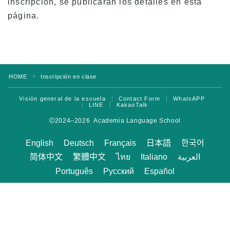
inscripción, se publicarán los detalles en esta
página.
Tarifas
Matrícula para nuevos estudiantes con
visados F-1
Matrícula para titulares de visados de no
estudiante (ESTA, e-Visa, etc.)
HOME
Inscripción en clase
＞
Matrícula para Kama’aina (ciudadanos
Visión general de la escuela
Contact Form
WhatsAPP
estadounidenses o titulares de la tarjeta
LINE
KakaoTalk
verde)
2024–2026 Academia Language School
Matrícula para estudiantes actuales y
titulares de un visado de estudiante (F-1)
English
Deutsch
Français
日本語
한국어
Tasas de alojamiento
简体中文
繁體中文
ไทย
Italiano
العربية
Português
Русский
Español
Clases por la tarde para estudiantes
transferidos y actuales
Aplicación