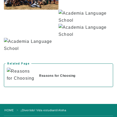
Proceso de solicitud
Política de devoluciones
Formulario de solicitud en línea
Proceso desde la solicitud hasta la
inscripción
Para estudiantes actuales
Horario de clases
Related Page
Asistencia y expulsión obligatoria
Inscripción en clase
Reasons for Choosing
Vacaciones
Visión general de la escuela
HOME
¡Divertido! Vida estudiantil Aloha
＞
Nivel principiante