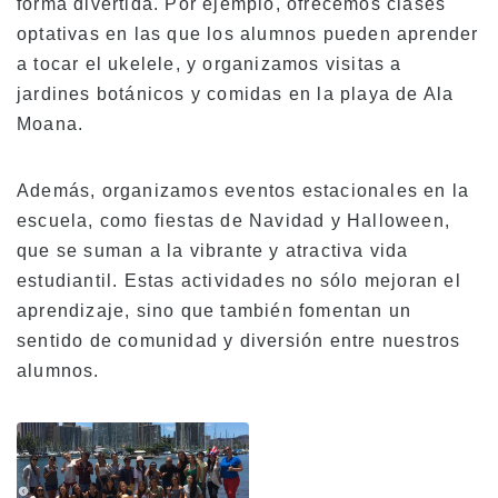
forma divertida. Por ejemplo, ofrecemos clases
optativas en las que los alumnos pueden aprender
Tarifas
a tocar el ukelele, y organizamos visitas a
Matrícula para nuevos estudiantes con
jardines botánicos y comidas en la playa de Ala
visados F-1
Moana.
Matrícula para titulares de visados de no
estudiante (ESTA, e-Visa, etc.)
Además, organizamos eventos estacionales en la
Matrícula para Kama’aina (ciudadanos
escuela, como fiestas de Navidad y Halloween,
estadounidenses o titulares de la tarjeta
verde)
que se suman a la vibrante y atractiva vida
Matrícula para estudiantes actuales y
estudiantil. Estas actividades no sólo mejoran el
titulares de un visado de estudiante (F-1)
aprendizaje, sino que también fomentan un
Tasas de alojamiento
sentido de comunidad y diversión entre nuestros
alumnos.
Clases por la tarde para estudiantes
transferidos y actuales
Aplicación