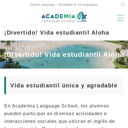
Switch language – Available in 13 languages
MENU
¡Divertido! Vida estudiantil Aloha
Razones para elegir
¡Bajo coste! Commitment and Secrets
¡Divertido! Vida estudiantil Aloha
El único curso semanal de 4 días de Hawaii
Apoyo Amistoso para Padres e Hijos que
Estudian en el Extranjero
Ubicación e instalaciones privilegiadas
Vida estudiantil única y agradable
Profesorado con experiencia
¡Divertido! Vida estudiantil Aloha
En Academia Language School, los alumnos
pueden participar en diversas actividades e
Acceso a la Universidad
interacciones sociales que utilizan el inglés de
Testimonios