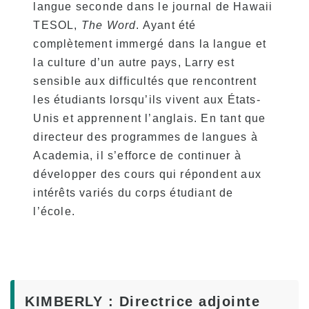
langue seconde dans le journal de Hawaii
Pour les étudiants actuels
TESOL,
The Word
. Ayant été
Calendrier des cours
complètement immergé dans la langue et
la culture d’un autre pays, Larry est
Assiduité et expulsion obligatoire
sensible aux difficultés que rencontrent
Inscription aux cours
les étudiants lorsqu’ils vivent aux États-
Vacances
Unis et apprennent l’anglais. En tant que
directeur des programmes de langues à
Aperçu de l’école
Academia, il s’efforce de continuer à
développer des cours qui répondent aux
intérêts variés du corps étudiant de
l’école.
KIMBERLY : Directrice adjointe