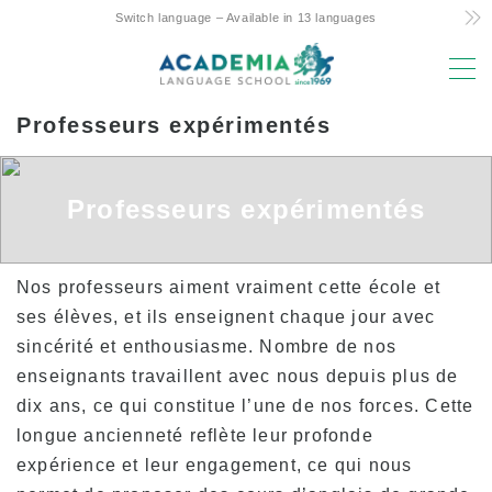
Switch language – Available in 13 languages
MENU
Professeurs expérimentés
Raisons du choix
Faible coût ! Commitment and Secrets
Professeurs expérimentés
Le seul cours d’une semaine de 4 jours à
Hawaï
Soutien amical aux parents et aux enfants qui
Nos professeurs aiment vraiment cette école et
étudient à l’étranger
ses élèves, et ils enseignent chaque jour avec
Emplacement et installations de premier
sincérité et enthousiasme. Nombre de nos
choix
enseignants travaillent avec nous depuis plus de
Professeurs expérimentés
dix ans, ce qui constitue l’une de nos forces. Cette
longue ancienneté reflète leur profonde
Amusant ! Aloha Student Life
expérience et leur engagement, ce qui nous
Passage à l’université