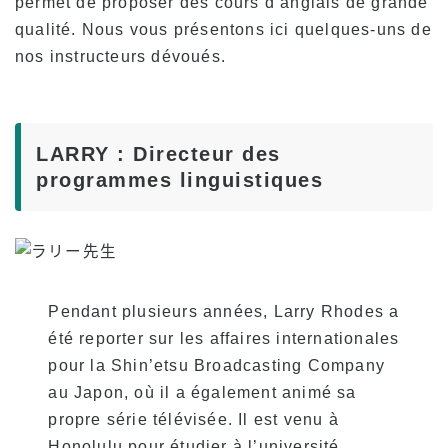
permet de proposer des cours d’anglais de grande
Témoignages
qualité. Nous vous présentons ici quelques-uns de
nos instructeurs dévoués.
Aperçu du programme
Niveau débutant
Niveau intermédiaire
LARRY : Directeur des
programmes linguistiques
Niveau avancé
Anglais des affaires
Préparation au TOEIC et au TOEFL
Leçons particulières
Pendant plusieurs années, Larry Rhodes a
été reporter sur les affaires internationales
Honoraires
pour la Shin’etsu Broadcasting Company
Frais de scolarité pour les nouveaux
au Japon, où il a également animé sa
étudiants titulaires d’un visa F-1
propre série télévisée. Il est venu à
Frais de scolarité pour les titulaires de visas
Honolulu pour étudier à l’université