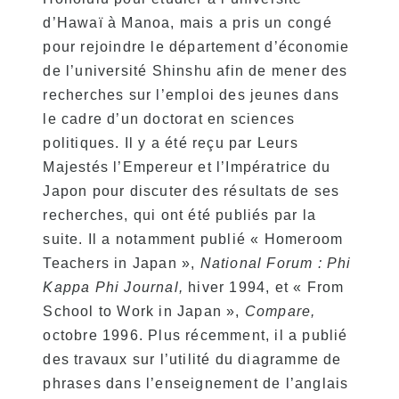
non étudiants (ESTA, e-Visa, etc.)
d’Hawaï à Manoa, mais a pris un congé
Frais de scolarité pour les Kama’aina
pour rejoindre le département d’économie
(citoyens américains ou titulaires d’une carte
verte)
de l’université Shinshu afin de mener des
recherches sur l’emploi des jeunes dans
Frais de scolarité pour les étudiants actuels
et les titulaires d’un visa d’étudiant (F-1)
le cadre d’un doctorat en sciences
Frais d’hébergement
politiques. Il y a été reçu par Leurs
Majestés l’Empereur et l’Impératrice du
Cours de l’après-midi pour les étudiants
transférés et actuels
Japon pour discuter des résultats de ses
recherches, qui ont été publiés par la
Application
suite. Il a notamment publié « Homeroom
Teachers in Japan »,
National Forum : Phi
Processus de candidature
Kappa Phi Journal,
hiver 1994, et « From
Politique de remboursement
School to Work in Japan »,
Compare,
Formulaire de demande en ligne
octobre 1996. Plus récemment, il a publié
des travaux sur l’utilité du diagramme de
Processus de la demande à l’inscription
phrases dans l’enseignement de l’anglais