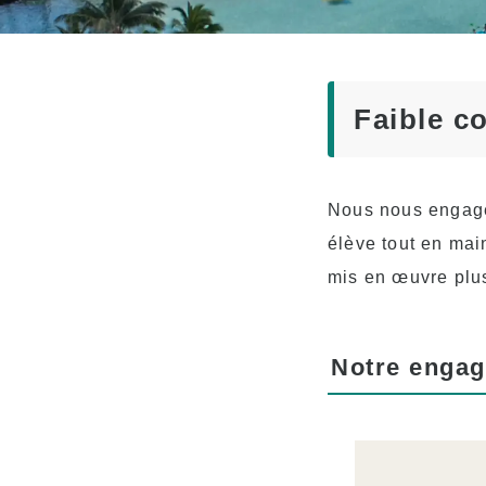
Professeurs
expérimentés
Amusant ! Aloha
Student Life
Faible c
Passage à l’université
Témoignages
Nous nous engage
élève tout en mai
mis en œuvre plus
Notre enga