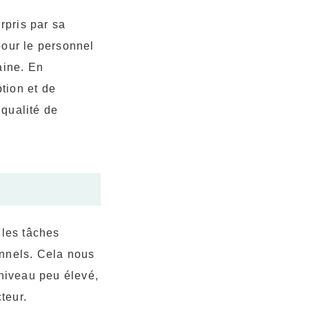
rpris par sa
pour le personnel
aine. En
tion et de
 qualité de
 les tâches
onnels. Cela nous
 niveau peu élevé,
teur.