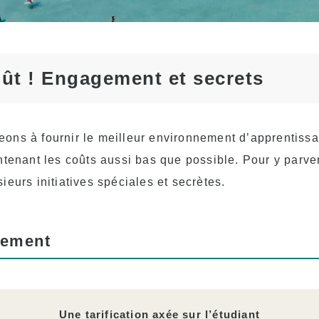
et les titulaires d’un
visa d’étudiant (F-1)
Frais d’hébergement
Cours de l’après-midi
oût ! Engagement et secrets
pour les étudiants
transférés et actuels
ons à fournir le meilleur environnement d’apprentiss
ntenant les coûts aussi bas que possible. Pour y parve
ieurs initiatives spéciales et secrètes.
gement
Une tarification axée sur l’étudiant