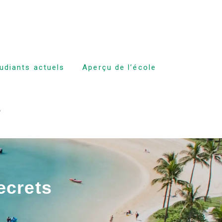
tudiants actuels
Aperçu de l’école
es cours
s
 expulsion
aux cours
ecrets