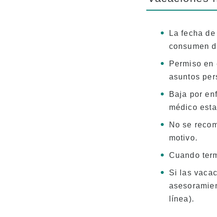
La fecha de 
consumen du
Permiso en 
asuntos pers
Baja por en
médico esta
No se recom
motivo.
Cuando term
Si las vaca
asesoramien
línea).