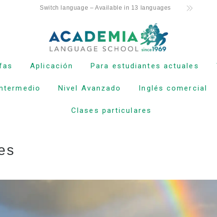
Switch language – Available in 13 languages
ifas
Aplicación
Para estudiantes actuales
intermedio
Nivel Avanzado
Inglés comercial
ícula para nuevos
Proceso de solicitud
Horario de clases
diantes con
dos F-1
Política de
Asistencia y expulsión
Clases particulares
devoluciones
obligatoria
cula para titulares
isados de no
Formulario de solicitud
Inscripción en clase
diante (ESTA, e-
en línea
 etc.)
es
Vacaciones
Proceso desde la
ícula para
solicitud hasta la
’aina (ciudadanos
inscripción
dounidenses o
ares de la tarjeta
e)
ícula para
diantes actuales y