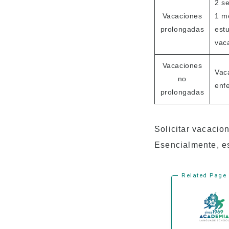
2 s
Vacaciones
1 m
prolongadas
est
vac
Vacaciones
Vaca
no
enf
prolongadas
Solicitar vacaci
Esencialmente, es
Related Page