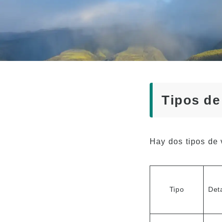
Profesorado con
titu
experiencia
de e
¡Divertido! Vida
Tasa
estudiantil Aloha
Clas
Acceso a la
para
Universidad
tran
Testimonios
Tipos de
Hay dos tipos de 
Tipo
Deta