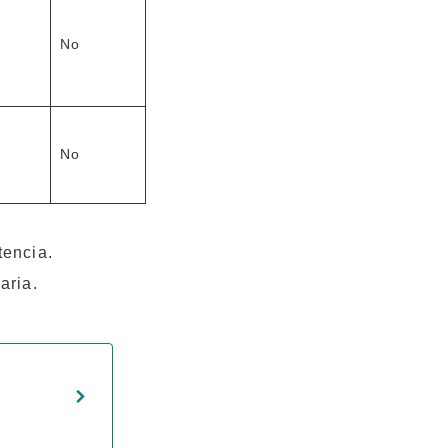
No
No
tencia.
aria.