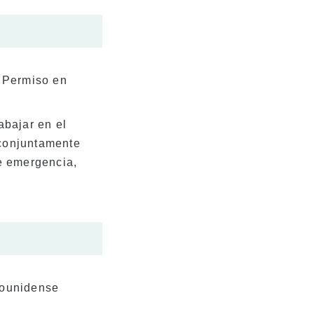
l Permiso en
abajar en el
a conjuntamente
de emergencia,
dounidense