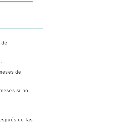
 de
.
 meses de
meses si no
espués de las