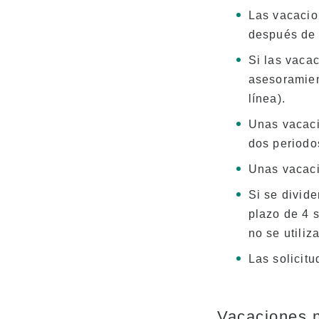
Las vacacio
después de 
Si las vaca
asesoramien
línea).
Unas vacaci
dos periodo
Unas vacaci
Si se divide
plazo de 4 s
no se utiliz
Las solicit
Vacaciones 