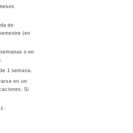
 meses
ada de
 semestre (en
 semanas o en
.
 de 1 semana.
zarse en un
acaciones. Si
z.