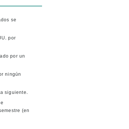
ados se
UU. por
cado por un
or ningún
a siguiente.
de
 semestre (en