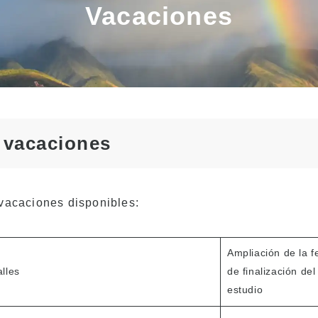
lares de un visado
Vacaciones
studiante (F-1)
s de alojamiento
es por la tarde
 estudiantes
sferidos y actuales
 vacaciones
vacaciones disponibles:
Ampliación de la f
lles
de finalización del
estudio