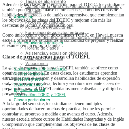
Tasas de alojamiento
Además de las clases de preparación para el TOEIC, los estudiantes
Clases por la tarde para estudiantes transferidos y
también pueden matricularse en otras clases, como los cursos de
actuales
habilidades integradas o de inglés comprensivo, que complementan
Aplicación
los objetivos de las clases del TOEIC y mejoran aún más las
Proceso de solicitud
destrezas de lectura y comprensión oral.
Política de devoluciones
Formulario de solicitud en línea
Como único centro oficial de exámenes TOEIC en Hawai, nuestra
Proceso desde la solicitud hasta la inscripción
escuela ofrece a los estudiantes la comodidad de preparar y realizar
Para estudiantes actuales
el examen en un entorno familiar.
Horario de clases
Asistencia y expulsión obligatoria
Clase de preparación para el TOEFL
Inscripción en clase
Vacaciones
La clase de preparación para el TOEFL también se ofrece como
Visión general de la escuela
optativa en cada nivel. En estas clases, los estudiantes aprenden
Nivel principiante
estrategias para el examen y desarrollan habilidades de expresión
Nivel intermedio
oral, comprensión auditiva, lectura y escritura mediante clases de
Nivel Avanzado
preparación para el TOEFL cuidadosamente diseñadas y dirigidas
Inglés comercial
por profesionales.
Preparación TOEIC y TOEFL
Clases particulares
A lo largo del semestre, los estudiantes tienen múltiples
oportunidades de hacer pruebas de práctica, lo que les permite
MENU
controlar su progreso a medida que avanza el curso. Además,
nuestra escuela ofrece cursos de Habilidades Integradas y de Inglés
Razones para elegir
Comprensivo que complementan los objetivos de las clases de
¡Bajo coste! Commitment and Secrets