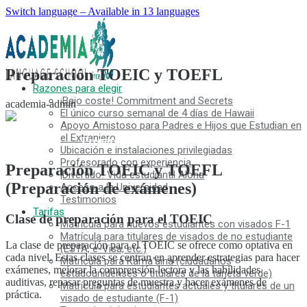
Switch language – Available in 13 languages
Preparación TOEIC y TOEFL
Razones para elegir
¡Bajo coste! Commitment and Secrets
academia-admin
El único curso semanal de 4 días de Hawaii
Apoyo Amistoso para Padres e Hijos que Estudian en
el Extranjero
Preparación TOEIC y TOEFL
Ubicación e instalaciones privilegiadas
Profesorado con experiencia
Preparación TOEIC y TOEFL
¡Divertido! Vida estudiantil Aloha
(Preparación de exámenes)
Acceso a la Universidad
Testimonios
Tarifas
Clase de preparación para el TOEIC
Matrícula para nuevos estudiantes con visados F-1
Matrícula para titulares de visados de no estudiante
La clase de preparación para el TOEIC se ofrece como optativa en
(ESTA, e-Visa, etc.)
cada nivel. Estas clases se centran en aprender estrategias para hacer
Matrícula para Kama’aina (ciudadanos
exámenes, mejorar la comprensión lectora y las habilidades
estadounidenses o titulares de la tarjeta verde)
auditivas, repasar preguntas de muestra y hacer exámenes de
Matrícula para estudiantes actuales y titulares de un
práctica.
visado de estudiante (F-1)