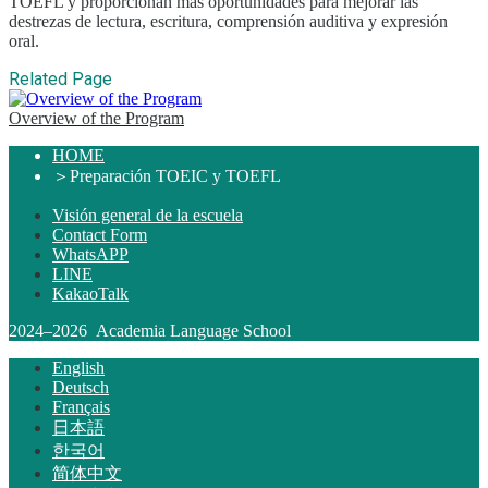
TOEFL y proporcionan más oportunidades para mejorar las
El único curso semanal de 4 días de Hawaii
destrezas de lectura, escritura, comprensión auditiva y expresión
Apoyo Amistoso para Padres e Hijos que
oral.
Estudian en el Extranjero
Ubicación e instalaciones privilegiadas
Related Page
Profesorado con experiencia
¡Divertido! Vida estudiantil Aloha
Overview of the Program
Acceso a la Universidad
Testimonios
HOME
Tarifas
＞
Preparación TOEIC y TOEFL
Matrícula para nuevos estudiantes con visados F-
1
Visión general de la escuela
Matrícula para titulares de visados de no
Contact Form
WhatsAPP
estudiante (ESTA, e-Visa, etc.)
LINE
Matrícula para Kama’aina (ciudadanos
KakaoTalk
estadounidenses o titulares de la tarjeta verde)
Matrícula para estudiantes actuales y titulares de
2024–2026 Academia Language School
un visado de estudiante (F-1)
Tasas de alojamiento
English
Clases por la tarde para estudiantes transferidos
Deutsch
y actuales
Français
Aplicación
日本語
Proceso de solicitud
한국어
Política de devoluciones
简体中文
Formulario de solicitud en línea