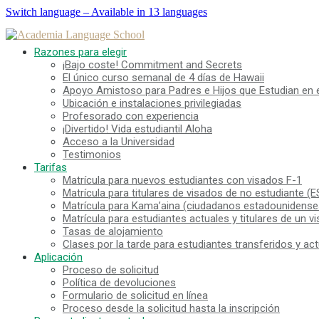
Switch language – Available in 13 languages
Razones para elegir
¡Bajo coste! Commitment and Secrets
El único curso semanal de 4 días de Hawaii
Apoyo Amistoso para Padres e Hijos que Estudian en e
Ubicación e instalaciones privilegiadas
Profesorado con experiencia
¡Divertido! Vida estudiantil Aloha
Acceso a la Universidad
Testimonios
Tarifas
Matrícula para nuevos estudiantes con visados F-1
Matrícula para titulares de visados de no estudiante (ES
Matrícula para Kama’aina (ciudadanos estadounidenses o
Matrícula para estudiantes actuales y titulares de un v
Tasas de alojamiento
Clases por la tarde para estudiantes transferidos y ac
Aplicación
Proceso de solicitud
Política de devoluciones
Formulario de solicitud en línea
Proceso desde la solicitud hasta la inscripción