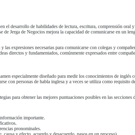
 en el desarrollo de habilidades de lectura, escritura, comprensión oral
clase de Jerga de Negocios mejora la capacidad de comunicarse en un le
o y las expresiones necesarias para comunicarse con colegas y compañer
ideas directos y fundamentados, comúnmente expresados entre compañer
men especialmente diseñado para medir los conocimientos de inglés cot
e con personas de habla inglesa y a veces se utiliza como requisito de
tegias para obtener las mejores puntuaciones posibles en las seccione
 información importante.
ficativos.
erencias pronominales.
ste, causa y efecto, acuerdo y desacuerdo, pasos en un proceso).