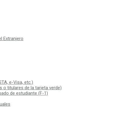
l Extranjero
TA, e-Visa, etc.)
 titulares de la tarjeta verde)
isado de estudiante (F-1)
tuales