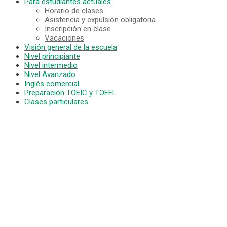
Para estudiantes actuales
Horario de clases
Asistencia y expulsión obligatoria
Inscripción en clase
Vacaciones
Visión general de la escuela
Nivel principiante
Nivel intermedio
Nivel Avanzado
Inglés comercial
Preparación TOEIC y TOEFL
Clases particulares
MENU
Razones para elegir
¡Bajo coste! Commitment and Secrets
El único curso semanal de 4 días de Hawaii
Apoyo Amistoso para Padres e Hijos que Estudian e
Ubicación e instalaciones privilegiadas
Profesorado con experiencia
¡Divertido! Vida estudiantil Aloha
Acceso a la Universidad
Testimonios
Tarifas