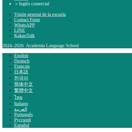
＞
Inglés comercial
Visión general de la escuela
Contact Form
WhatsAPP
LINE
KakaoTalk
2024–2026 Academia Language School
English
Deutsch
Français
日本語
한국어
简体中文
繁體中文
ไทย
Italiano
العربية
Português
Русский
Español