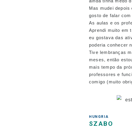
ainda tinha medo d
Mas mudei depois d
gosto de falar com
As aulas e os prof
Aprendi muito em t
eu gostava das ati
poderia conhecer 
Tive lembranças m
meses, então estou
mais tempo da pró
professores e func
comigo (muito obri
HUNGRIA
SZABO