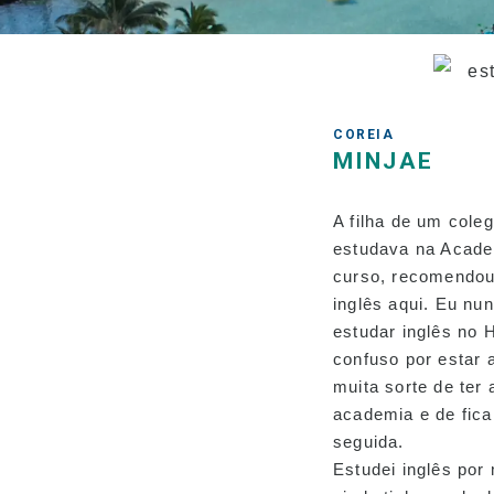
experiente
Divertido! Aloha
Student Life
Avanço para a
universidade
COREIA
MINJAE
Depoimentos
A filha de um cole
estudava na Acade
curso, recomendo
inglês aqui. Eu n
estudar inglês no 
confuso por estar 
muita sorte de ter
academia e de fica
seguida.
Estudei inglês por