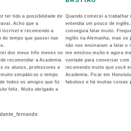
BASTIÃO
or ter tido a possibilidade de
Quando comecei a trabalhar 
Havaí. Acho que a
entendia um pouco de inglês
i incrível e recomendo a
conseguia falar muito. Frequ
o do tempo que passei nas
inglês na Alemanha, mas os 
es.
não nos ensinaram a falar o 
rei dos meus três meses no
me ensinou muito e agora me
a de recomendar a Academia
vontade para conversar com
s os alunos, professores e
recomendo muito que você es
 muito simpáticos o tempo
Academia. Ficar em Honolulu
a de todos os amigos que fiz
fabuloso e há muitas coisas 
to feliz. Muito obrigado a