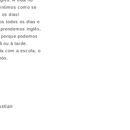
sentimos como se
 os dias!
s todos os dias e
aprendemos inglês.
s porque podemos
ã ou à tarde.
a com a escola, o
nós.