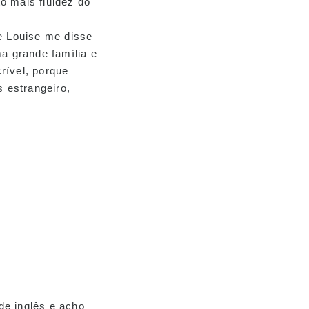
o mais fluidez do
 Louise me disse
 grande família e
rível, porque
 estrangeiro,
de inglês e acho