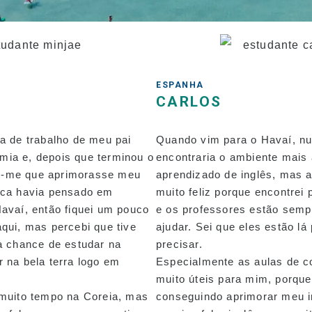
portadores de visto de
estudante (visto F-1)
Taxas de acomodação
Aulas somente à tarde
para alunos
ESPANHA
transferidos e atuais
CARLOS
ga de trabalho de meu pai
Quando vim para o Havaí, nu
mia e, depois que terminou o
encontraria o ambiente mais
u-me que aprimorasse meu
aprendizado de inglês, mas 
unca havia pensado em
muito feliz porque encontrei
Havaí, então fiquei um pouco
e os professores estão semp
aqui, mas percebi que tive
ajudar. Sei que eles estão lá
 a chance de estudar na
precisar.
r na bela terra logo em
Especialmente as aulas de 
muito úteis para mim, porque
 muito tempo na Coreia, mas
conseguindo aprimorar meu i