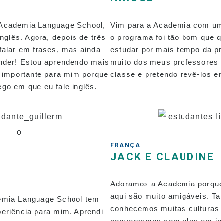
Academia Language School,
Vim para a Academia com um 
inglês. Agora, depois de três
o programa foi tão bom que q
falar em frases, mas ainda
estudar por mais tempo da p
ender! Estou aprendendo mais
muito dos meus professores 
é importante para mim porque
classe e pretendo revê-los e
go em que eu fale inglês.
FRANÇA
JACK E CLAUDINE
Adoramos a Academia porque
aqui são muito amigáveis. 
emia Language School tem
conhecemos muitas culturas 
eriência para mim. Aprendi
conversamos com elas em ing