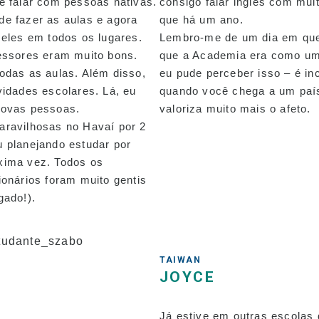
e falar com pessoas nativas.
consigo falar inglês com muit
e fazer as aulas e agora
que há um ano.
 eles em todos os lugares.
Lembro-me de um dia em que
essores eram muito bons.
que a Academia era como uma
odas as aulas. Além disso,
eu pude perceber isso – é inc
vidades escolares. Lá, eu
quando você chega a um país
novas pessoas.
valoriza muito mais o afeto.
aravilhosas no Havaí por 2
 planejando estudar por
xima vez. Todos os
ionários foram muito gentis
gado!).
TAIWAN
JOYCE
Já estive em outras escolas 