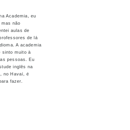
na Academia, eu
, mas não
entei aulas de
professores de lá
idioma. A academia
 sinto muito à
 as pessoas. Eu
tude inglês na
, no Havaí, é
para fazer.