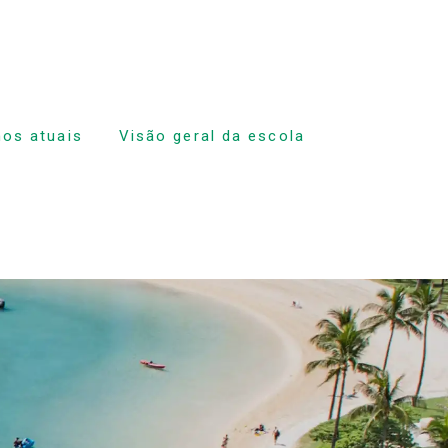
nos atuais
Visão geral da escola
s aulas
a e expulsão
a
e aulas