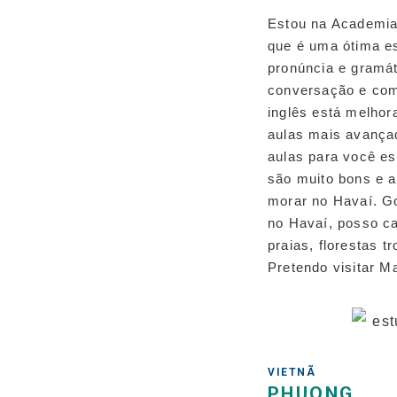
Estou na Academia
que é uma ótima e
pronúncia e gramáti
conversação e co
inglês está melhora
aulas mais avança
aulas para você es
são muito bons e 
morar no Havaí. G
no Havaí, posso c
praias, florestas t
Pretendo visitar M
VIETNÃ
PHUONG