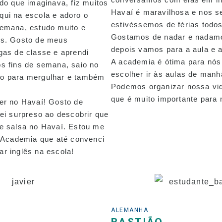
 do que imaginava, fiz muitos
Havaí é maravilhosa e nos 
ui na escola e adoro o
estivéssemos de férias todos
semana, estudo muito e
Gostamos de nadar e nadamo
ês. Gosto de meus
depois vamos para a aula e 
gas de classe e aprendi
A academia é ótima para nó
s fins de semana, saio no
escolher ir às aulas de manh
o para mergulhar e também
Podemos organizar nossa vid
que é muito importante para 
er no Havaí! Gosto de
uei surpreso ao descobrir que
e salsa no Havaí. Estou me
a Academia que até convenci
r inglês na escola!
ALEMANHA