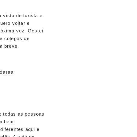
visto de turista e
uero voltar e
róxima vez. Gostei
e colegas de
m breve.
 todas as pessoas
Também
diferentes aqui e
lês. A vida no