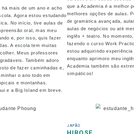
que a Academia é a melhor p
 há mais de um ano e acho
melhores opções de aulas. P
scola. Agora estou estudando
de gramática avançada, aula
ca. No início, tive aulas de
aulas de negócios ou até me
mpreensão oral, mas meu
inglês + teatro. No momento
ndo e, por isso, quis fazer
fazendo o curso Work Pract
das. A escola tem muitas
estou adquirindo experiência
colher. Meus professores
enquanto aprimoro meu inglê
agradáveis. Também adoro
Academia também são extr
osto de fazer caminhadas e,
simpáticos!
aminhar o ano todo em
ropicais e montanhas.
aui e a Big Island em breve.
JAPÃO
HIROSE