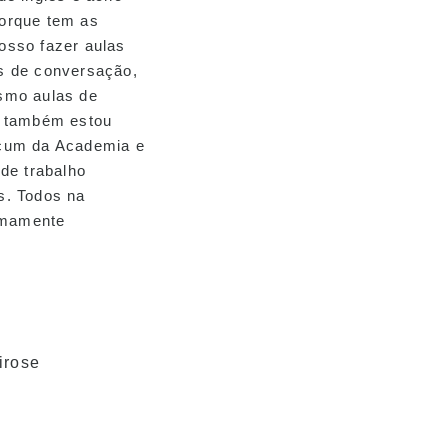
orque tem as
osso fazer aulas
s de conversação,
smo aulas de
, também estou
icum da Academia e
 de trabalho
s. Todos na
emamente