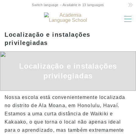
Switch language – Available in 13 languages
MENU
Localização e instalações
Razões para escolher
privilegiadas
Baixo custo! Commitment and Secrets
O único curso semanal de 4 dias do Havaí
Localização e instalações
Suporte amigável para estudo de pais e
privilegiadas
filhos no exterior
Localização e instalações privilegiadas
Nossa escola está convenientemente localizada
Corpo docente experiente
no distrito de Ala Moana, em Honolulu, Havaí.
Divertido! Aloha Student Life
Estamos a uma curta distância de Waikiki e
Avanço para a universidade
Kakaako, o que torna o local não apenas ideal
para o aprendizado, mas também extremamente
Depoimentos