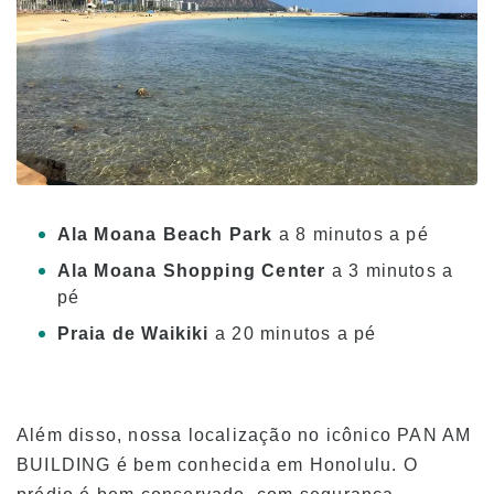
EUA ou portadores de green card)
Mensalidades para alunos atuais e
portadores de visto de estudante (visto F-1)
Taxas de acomodação
Aulas somente à tarde para alunos
transferidos e atuais
Aplicativo
Ala Moana Beach Park
a 8 minutos a pé
Processo de inscrição
Ala Moana Shopping Center
a 3 minutos a
pé
Política de reembolso
Praia de Waikiki
a 20 minutos a pé
Formulário de inscrição on-line
Processo desde a inscrição até a matrícula
Além disso, nossa localização no icônico PAN AM
Para alunos atuais
BUILDING é bem conhecida em Honolulu. O
Horário das aulas