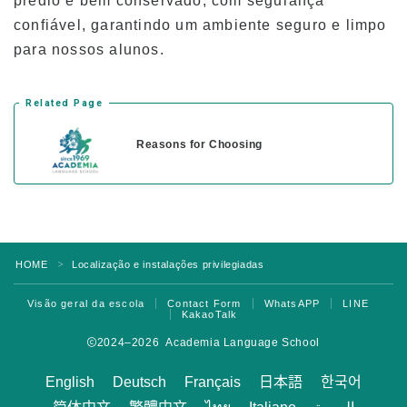
prédio é bem conservado, com segurança
Frequência e expulsão obrigatória
confiável, garantindo um ambiente seguro e limpo
para nossos alunos.
Registro de aulas
Férias
Related Page
Visão geral da escola
Reasons for Choosing
HOME
Localização e instalações privilegiadas
＞
Visão geral da escola
Contact Form
WhatsAPP
LINE
KakaoTalk
2024–2026 Academia Language School
English
Deutsch
Français
日本語
한국어