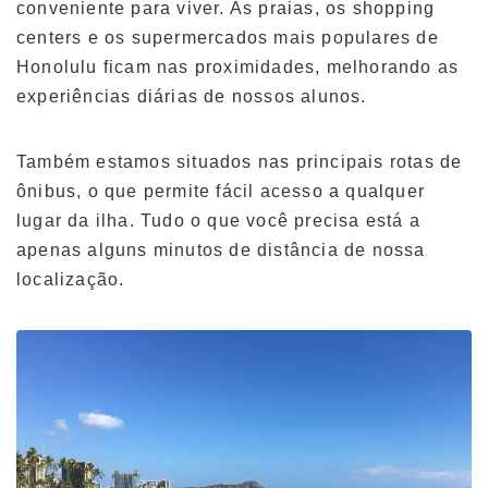
conveniente para viver. As praias, os shopping
centers e os supermercados mais populares de
Visão geral do programa
Honolulu ficam nas proximidades, melhorando as
Nível iniciante
experiências diárias de nossos alunos.
Nível intermediário
Também estamos situados nas principais rotas de
Nível avançado
ônibus, o que permite fácil acesso a qualquer
Inglês para negócios
lugar da ilha. Tudo o que você precisa está a
Preparação para o TOEIC e TOEFL
apenas alguns minutos de distância de nossa
Aulas particulares
localização.
Taxas
Mensalidade para novos alunos com visto F-1
Mensalidades para portadores de visto que
não sejam de estudante (ESTA, e-Visa, etc.)
Mensalidade para Kama’aina (cidadãos dos