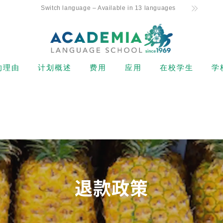
Switch language – Available in 13 languages
的理由
计划概述
费用
应用
在校学生
学
 Commitment
初级水平
持有 F-1 签证的新生学费
申请流程
课程表
ecrets
中级水平
非学生签证持有者的学费
退款政策
出勤和强制开除
唯一的每周 4 天课程
（ESTA、电子签证等）
高级水平
在线申请表
课程注册
学友好支持
卡玛阿依娜（美国公民或绿
卡持有者）学费
商务英语
从申请到注册的流程
假期
地理位置和设施
在校学生和学生签证（F-1
托业和托福备考
签证）持有者的学费
富的教师
退款政策
私人课程
住宿费用
阿罗哈学生生活
转校生和在校生下午班