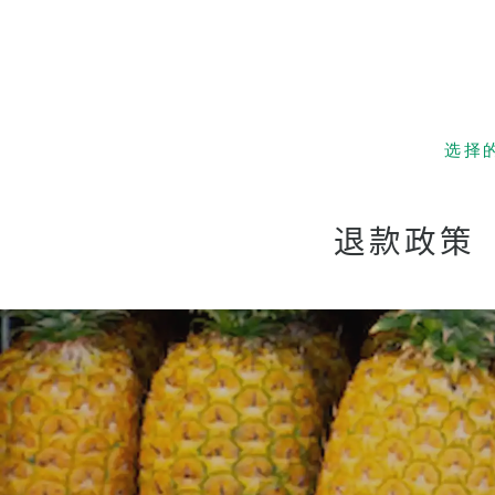
选择
低成本！
and S
退款政策
夏威夷
亲子留
优越的
经验丰
有趣 