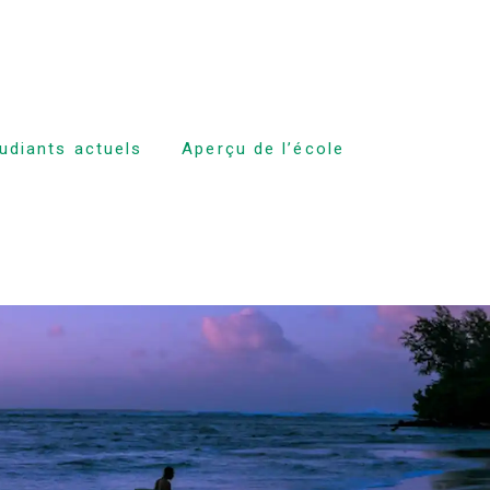
tudiants actuels
Aperçu de l’école
es cours
 expulsion
aux cours