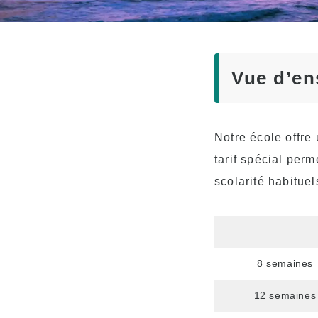
Professeurs
expérimentés
Amusant ! Aloha
Student Life
Vue d’en
Passage à l’université
Témoignages
Notre école offre 
tarif spécial perm
scolarité habituel
8 semaines
12 semaines