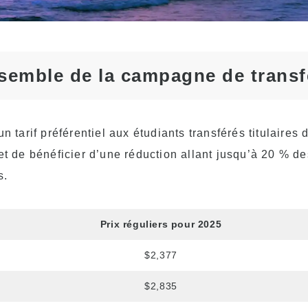
et les titulaires d’un
visa d’étudiant (F-1)
Frais d’hébergement
Cours de l’après-midi
semble de la campagne de transf
pour les étudiants
transférés et actuels
un tarif préférentiel aux étudiants transférés titulaires 
et de bénéficier d’une réduction allant jusqu’à 20 % de
s.
Prix réguliers pour 2025
$2,377
$2,835