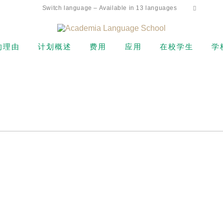
Switch language – Available in 13 languages
的理由
计划概述
费用
应用
在校学生
学
 Commitment
初级水平
持有 F-1 签证的新生学费
申请流程
课程表
ecrets
中级水平
非学生签证持有者的学费
退款政策
出勤和强制开除
唯一的每周 4 天课程
（ESTA、电子签证等）
高级水平
在线申请表
课程注册
学友好支持
卡玛阿依娜（美国公民或绿
卡持有者）学费
商务英语
从申请到注册的流程
假期
地理位置和设施
在校学生和学生签证（F-1
托业和托福备考
签证）持有者的学费
富的教师
私人课程
私人课程
住宿费用
阿罗哈学生生活
转校生和在校生下午班
学