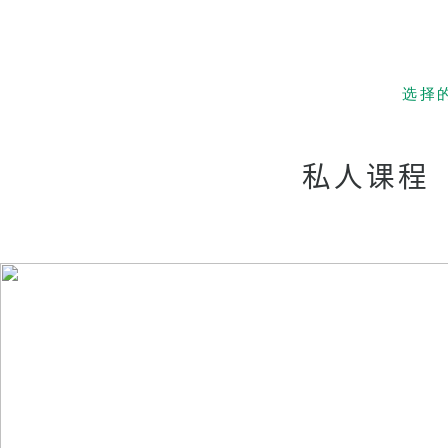
选择
低成本！
and S
私人课程
夏威夷
亲子留
优越的
经验丰
有趣 
升入大