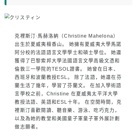
克裡斯汀·馬赫洛納（Christine Mahelona）
出生於夏威夷檀香山。 她擁有夏威夷大學馬諾
阿分校的法語語言文學學士和碩士學位。 她還
獲得了巴黎索邦大學法國語言文學高級文憑和
倫敦三一學院的TESOL證書。 她曾在日本、
西班牙和波蘭教授ESL。 除了法語，她還在芬
蘭生活了幾年，學習了芬蘭文。 在加入學術語
言學校之前，Christine 在夏威夷太平洋大學
教授法語、英語和ESL十年。 在空閒時間，克
裡斯汀喜歡閱讀、聽音樂、游泳、吃巧克力，
以及為她的教堂和美國童子軍童子軍外展計劃
做志願者。