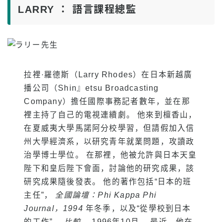
LARRY ： 語言課程總監
專案概覽
初級水準
中級
高級水準
拉裡·羅德斯（Larry Rhodes）在日本新越廣
商務英語
播公司（Shin』etsu Broadcasting
託業和託福備考
Company）擔任國際事務記者數年，並在那
裡主持了自己的電視連續劇。 他來到檀香山，
私人課程
在夏威夷大學馬諾阿分校學習，但請假加入信
州大學經濟系，以研究青年就業問題，攻讀政
費用
治學博士學位。 在那裡，他被允許與日本天皇
持有F-1簽證的新生學費
陛下和皇后陛下會面，討論他的研究成果，該
非學生簽證持有人的學費（ESTA、電子簽證等）
研究成果隨後發表。 他的著作包括“日本的班
主任”，
全國論壇：Phi Kappa Phi
Kama’aina（美國公民或綠卡持有人）的學費
Journal，1994
年冬季，以及“從學校到日本
在校學生和學生簽證（F-1簽證）持有人的學費
的工作”，
比較，
1996年10月。 最近，他在