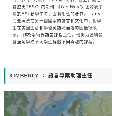
住宿費
夏威夷TESOL的期刊
《The Word
》上發表了
關於ESL教學中句子圖有用性的著作。 Larry
轉學生和在校學生的下午課程
完全沉浸在另一個國家的語言和文化中，對學
生在美國生活和學習英語時面臨的困難很敏
應用
感。 作為學術界語言課程主任，他努力繼續開
申請流程
發滿足學校不同學生群體不同興趣的課程。
退款政策
網上申請表格
從申請到註冊的流程
KIMBERLY ： 語言專案助理主任
對於在校生
上課時程表
出勤和強制開除
班級註冊