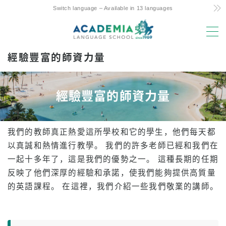
Switch language – Available in 13 languages
MENU
經驗豐富的師資力量
選擇理由
低成本！ 承諾與秘訣
經驗豐富的師資力量
夏威夷唯一的每周 4 天課程
親子留學友好支援
我們的教師真正熱愛這所學校和它的學生，他們每天都
優越的地理位置和設施
以真誠和熱情進行教學。 我們的許多老師已經和我們在
經驗豐富的師資力量
一起十多年了，這是我們的優勢之一。 這種長期的任期
反映了他們深厚的經驗和承諾，使我們能夠提供高質量
樂趣！ 阿羅哈學生生活
的英語課程。 在這裡，我們介紹一些我們敬業的講師。
升入大學
推薦