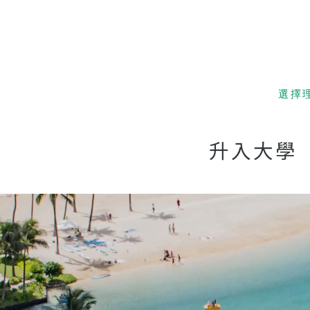
選擇
低成本
升入大學
夏威夷
親子留
優越的
經驗豐
樂趣！
升入大