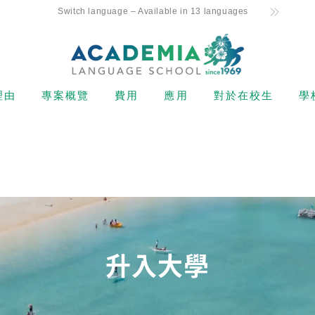
Switch language – Available in 13 languages
理由
專案概覽
費用
應用
對於在校生
學
！ 承諾與秘訣
初級水準
持有F-1簽證的新生學費
申請流程
上課時程表
唯一的每周 4 天課程
中級
非學生簽證持有人的學費
退款政策
出勤和強制開除
（ESTA、電子簽證等）
學友好支援
高級水準
網上申請表格
班級註冊
Kama’aina（美國公民或綠
卡持有人）的學費
地理位置和設施
商務英語
從申請到註冊的流程
假期
在校學生和學生簽證（F-1簽
富的師資力量
託業和託福備考
證）持有人的學費
升入大學
 阿羅哈學生生活
私人課程
住宿費
學
轉學生和在校學生的下午課