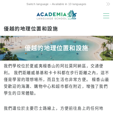
Switch language – Available in 13 languages
MENU
優越的地理位置和設施
選擇理由
低成本！ 承諾與秘訣
優越的地理位置和設施
夏威夷唯一的每周 4 天課程
親子留學友好支援
我們學校位於夏威夷檀香山的阿拉莫阿納區，交通便
優越的地理位置和設施
利。 我們距離威基基和卡卡科都在步行距離之內，這不
經驗豐富的師資力量
僅是學習的理想場所，而且生活也非常方便。 檀香山最
受歡迎的海灘、購物中心和超市都在附近，增強了我們
樂趣！ 阿羅哈學生生活
學生的日常體驗。
升入大學
推薦
我們還位於主要巴士路線上，方便前往島上的任何地