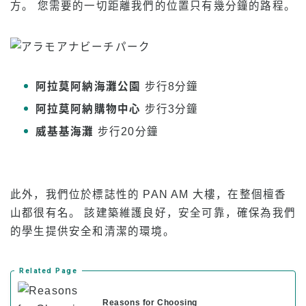
方。 您需要的一切距離我們的位置只有幾分鐘的路程。
專案概覽
初級水準
中級
阿拉莫阿納海灘公園
步行8分鐘
高級水準
阿拉莫阿納購物中心
步行3分鐘
商務英語
威基基海灘
步行20分鐘
託業和託福備考
私人課程
此外，我們位於標誌性的 PAN AM 大樓，在整個檀香
費用
山都很有名。 該建築維護良好，安全可靠，確保為我們
持有F-1簽證的新生學費
的學生提供安全和清潔的環境。
非學生簽證持有人的學費（ESTA、電子簽證等）
Related Page
Kama’aina（美國公民或綠卡持有人）的學費
在校學生和學生簽證（F-1簽證）持有人的學費
Reasons for Choosing