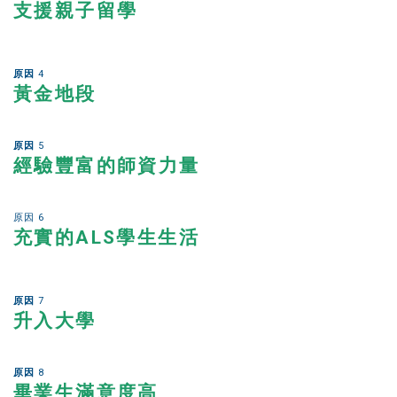
支援親子留學
住宿費
轉學生和在校學生的下午課程
原因
4
黃金地段
應用
申請流程
原因
5
經驗豐富的師資力量
退款政策
網上申請表格
原因 6
從申請到註冊的流程
充實的ALS學生生活
對於在校生
原因
7
上課時程表
升入大學
出勤和強制開除
班級註冊
原因
8
畢業生滿意度高