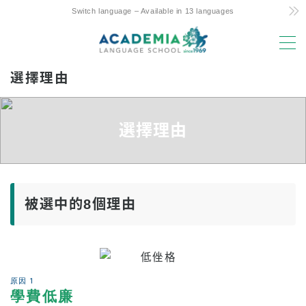
Switch language – Available in 13 languages
MENU
選擇理由
選擇理由
低成本！ 承諾與秘訣
選擇理由
夏威夷唯一的每周 4 天課程
親子留學友好支援
優越的地理位置和設施
被選中的8個理由
經驗豐富的師資力量
樂趣！ 阿羅哈學生生活
升入大學
原因 1
推薦
學費低廉