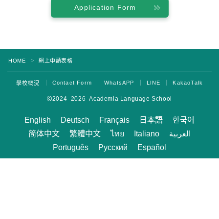
Application Form
專案概覽
初級水準
中級
HOME
網上申請表格
＞
高級水準
商務英語
Contact Form
WhatsAPP
LINE
KakaoTalk
學校概況
託業和託福備考
2024–2026 Academia Language School
私人課程
English
Deutsch
Français
日本語
한국어
简体中文
繁體中文
ไทย
Italiano
العربية
費用
Português
Русский
Español
持有F-1簽證的新生學費
非學生簽證持有人的學費（ESTA、電子簽證等）
Kama’aina（美國公民或綠卡持有人）的學費
在校學生和學生簽證（F-1簽證）持有人的學費