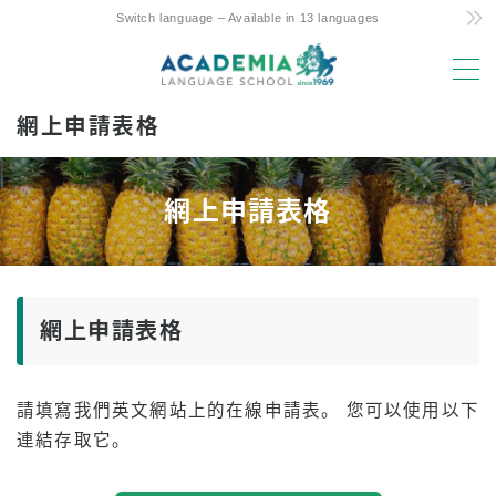
Switch language – Available in 13 languages
MENU
網上申請表格
選擇理由
低成本！ 承諾與秘訣
網上申請表格
夏威夷唯一的每周 4 天課程
親子留學友好支援
優越的地理位置和設施
網上申請表格
經驗豐富的師資力量
樂趣！ 阿羅哈學生生活
請填寫我們英文網站上的在線申請表。 您可以使用以下
升入大學
連結存取它。
推薦