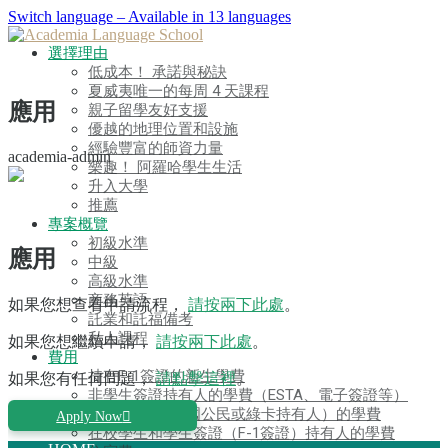
Switch language – Available in 13 languages
選擇理由
低成本！ 承諾與秘訣
夏威夷唯一的每周 4 天課程
應用
親子留學友好支援
優越的地理位置和設施
經驗豐富的師資力量
academia-admin
樂趣！ 阿羅哈學生生活
升入大學
推薦
應用
專案概覽
初級水準
應用
中級
高級水準
商務英語
如果您想查看申請流程，
請按兩下此處
。
託業和託福備考
私人課程
如果您想繼續申請，
請按兩下此處
。
費用
持有F-1簽證的新生學費
如果您有任何問題，
請點擊這裡
。
非學生簽證持有人的學費（ESTA、電子簽證等）
Kama’aina（美國公民或綠卡持有人）的學費
Apply Now
在校學生和學生簽證（F-1簽證）持有人的學費