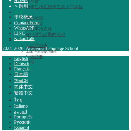
HOME
住宿費
＞
應用
轉學生和在校學生的下午課程
應用
學校概況
申請流程
Contact Form
退款政策
WhatsAPP
網上申請表格
LINE
從申請到註冊的流程
KakaoTalk
對於在校生
上課時程表
2024–2026 Academia Language School
出勤和強制開除
班級註冊
English
假期
Deutsch
學校概況
Français
日本語
MENU
한국어
简体中文
選擇理由
繁體中文
低成本！ 承諾與秘訣
ไทย
夏威夷唯一的每周 4 天課程
Italiano
親子留學友好支援
العربية
優越的地理位置和設施
Português
經驗豐富的師資力量
Русский
樂趣！ 阿羅哈學生生活
Español