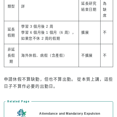
延長研究
為
專案概覽
類型
詳
結束日期
缺
席
初級水準
中級
學習 3 個月後 2 周
延長
學習 6 個月後 1 個月（6 周），
擴展
不
高級水準
假期
如果您不休 2 周的假期
商務英語
非延
託業和託福備考
長假
海外休假、病假（含產假）
不擴展
不
期
私人課程
費用
申請休假不算缺勤，但也不算出勤。 從本質上講，這些
日子不算作必要的出勤日。
持有F-1簽證的新生學費
非學生簽證持有人的學費（ESTA、電子簽證等）
Related Page
Kama’aina（美國公民或綠卡持有人）的學費
在校學生和學生簽證（F-1簽證）持有人的學費
Attendance and Mandatory Expulsion