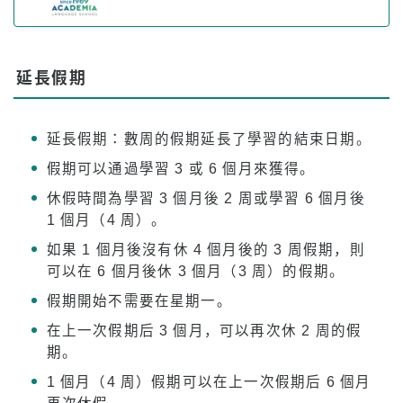
住宿費
轉學生和在校學生的下午課程
延長假期
應用
申請流程
延長假期：數周的假期延長了學習的結束日期。
退款政策
假期可以通過學習 3 或 6 個月來獲得。
休假時間為學習 3 個月後 2 周或學習 6 個月後
網上申請表格
1 個月（4 周）。
從申請到註冊的流程
如果 1 個月後沒有休 4 個月後的 3 周假期，則
可以在 6 個月後休 3 個月（3 周）的假期。
對於在校生
假期開始不需要在星期一。
上課時程表
在上一次假期后 3 個月，可以再次休 2 周的假
出勤和強制開除
期。
班級註冊
1 個月（4 周）假期可以在上一次假期后 6 個月