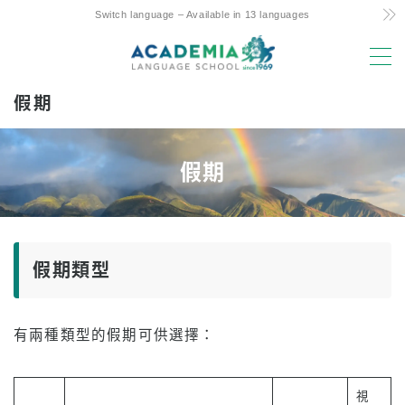
Switch language – Available in 13 languages
MENU
假期
選擇理由
低成本！ 承諾與秘訣
假期
夏威夷唯一的每周 4 天課程
親子留學友好支援
優越的地理位置和設施
假期類型
經驗豐富的師資力量
樂趣！ 阿羅哈學生生活
有兩種類型的假期可供選擇：
升入大學
推薦
視