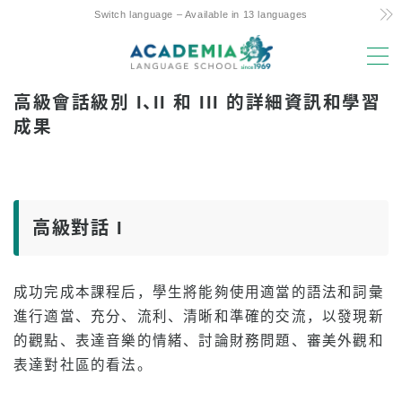
Switch language – Available in 13 languages
MENU
高級會話級別 I、II 和 III 的詳細資訊和學習
選擇理由
成果
低成本！ 承諾與秘訣
夏威夷唯一的每周 4 天課程
親子留學友好支援
高級對話 I
優越的地理位置和設施
經驗豐富的師資力量
成功完成本課程后，學生將能夠使用適當的語法和詞彙
樂趣！ 阿羅哈學生生活
進行適當、充分、流利、清晰和準確的交流，以發現新
的觀點、表達音樂的情緒、討論財務問題、審美外觀和
升入大學
表達對社區的看法。
推薦