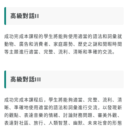
專案概覽
高級對話II
初級水準
中級
成功完成本課程的學生將能夠使用適當的語法和詞彙就
高級水準
動物、廣告和消費者、家庭趨勢、歷史之謎和閒暇時間
商務英語
等主題進行適當、完整、流利、清晰和準確的交流。
託業和託福備考
私人課程
高級對話III
費用
持有F-1簽證的新生學費
成功完成本課程后，學生將能夠適當、完整、流利、清
非學生簽證持有人的學費（ESTA、電子簽證等）
晰、準確地使用適當的語法和詞彙進行交流，以發現新
Kama’aina（美國公民或綠卡持有人）的學費
的觀點、表達音樂的情緒、討論財務問題、審美外觀、
表達對社區、旅行、人類智慧、幽默、未來社會的形態
在校學生和學生簽證（F-1簽證）持有人的學費