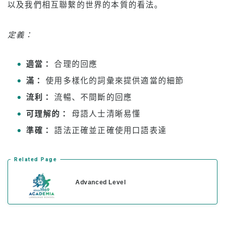
以及我們相互聯繫的世界的本質的看法。
住宿費
轉學生和在校學生的下午課程
定義：
應用
適當：
合理的回應
申請流程
滿：
使用多樣化的詞彙來提供適當的細節
退款政策
流利：
流暢、不間斷的回應
網上申請表格
可理解的：
母語人士清晰易懂
從申請到註冊的流程
準確：
語法正確並正確使用口語表達
對於在校生
Related Page
上課時程表
Advanced Level
出勤和強制開除
班級註冊