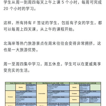
学生从周一到周四每天上午上课 5 个小时，每周可完成
计划概述
20 个小时的学习。
初级水平
这样，所有持有 F 签证的学生，包括有子女的学生，都
中级水平
可以每周上四天课，从上午的课程开始。
高级水平
商务英语
北海岸等热门旅游景点在周末往往会变得非常拥挤，这
托业和托福备考
也是一大旅游优势。
私人课程
周一至周四集中学习，周五休息，学生可以在夏威夷享
费用
受充实的生活。
持有 F-1 签证的新生学费
非学生签证持有者的学费（ESTA、电子签证等）
卡玛阿依娜（美国公民或绿卡持有者）学费
在校学生和学生签证（F-1 签证）持有者的学费