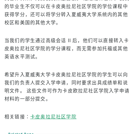
的毕业生不仅可以在卡皮奥拉尼社区学院的学位课程中
计划概述
获得学分，还可以将学分转入夏威夷大学系统内的其他
初级水平
校区和美国的其他大学。
中级水平
高级水平
当我们的学生通过高级会话 II 后，他们可以直接转入卡
皮奥拉尼社区学院的学分课程，而无需参加托福或其他
商务英语
英语水平测试。
托业和托福备考
私人课程
希望升入夏威夷大学卡皮奥拉尼社区学院的学生可以向
我们的负责人提交入学申请，同时要求出具成绩单和说
费用
明文件。 这些文件可作为卡皮欧拉尼社区学院入学申请
材料的一部分提交。
持有 F-1 签证的新生学费
非学生签证持有者的学费（ESTA、电子签证等）
相关链接：
卡皮奥拉尼社区学院
卡玛阿依娜（美国公民或绿卡持有者）学费
在校学生和学生签证（F-1 签证）持有者的学费