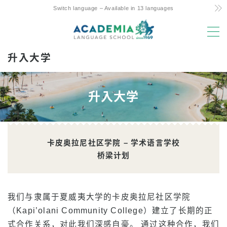
Switch language – Available in 13 languages
MENU
升入大学
选择的理由
低成本！ Commitment and Secrets
升入大学
夏威夷唯一的每周 4 天课程
亲子留学友好支持
优越的地理位置和设施
卡皮奥拉尼社区学院 – 学术语言学校
桥梁计划
经验丰富的教师
有趣 阿罗哈学生生活
升入大学
我们与隶属于夏威夷大学的卡皮奥拉尼社区学院
（Kapi’olani Community College）建立了长期的正
客户感言
式合作关系，对此我们深感自豪。 通过这种合作，我们