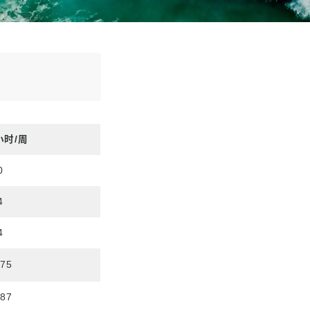
 小时/周
0
4
4
075
387