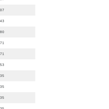
807
943
080
271
371
553
635
635
635
635