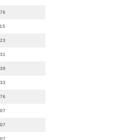
876
115
323
531
739
533
776
807
807
807