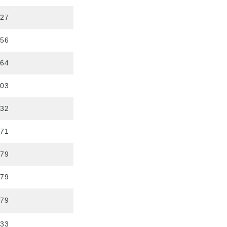
827
056
264
503
732
971
179
179
179
533