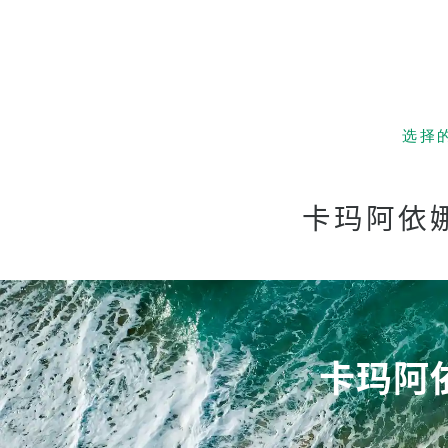
选择
低成本！
and S
卡玛阿依
夏威夷
亲子留
优越的
卡玛阿
经验丰
有趣 