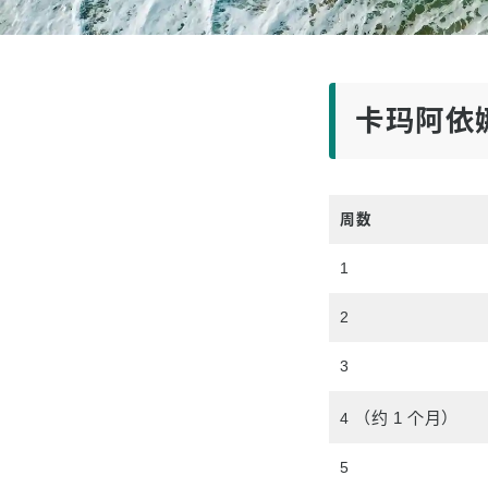
升入大
客户感
卡玛阿依
周数
1
2
3
（约 1 个月）
4
5