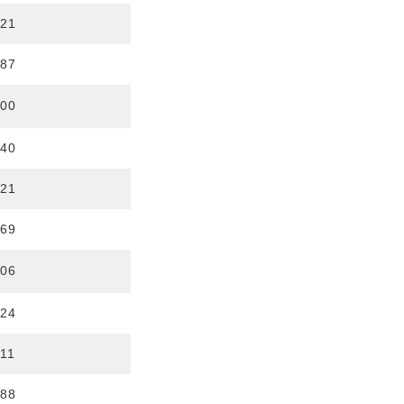
721
987
100
340
621
869
006
224
411
588