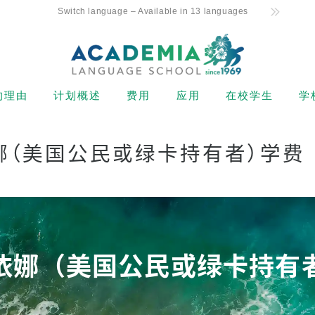
Switch language – Available in 13 languages
的理由
计划概述
费用
应用
在校学生
学
 Commitment
初级水平
持有 F-1 签证的新生学费
申请流程
课程表
ecrets
娜（美国公民或绿卡持有者）学费
中级水平
非学生签证持有者的学费
退款政策
出勤和强制开除
唯一的每周 4 天课程
（ESTA、电子签证等）
高级水平
在线申请表
课程注册
学友好支持
卡玛阿依娜（美国公民或绿
卡持有者）学费
商务英语
从申请到注册的流程
假期
地理位置和设施
在校学生和学生签证（F-1
托业和托福备考
签证）持有者的学费
依娜（美国公民或绿卡持有
富的教师
私人课程
住宿费用
阿罗哈学生生活
转校生和在校生下午班