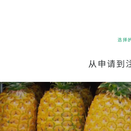
选择
低成本！
and S
从申请到
夏威夷
亲子留
优越的
经验丰
有趣 