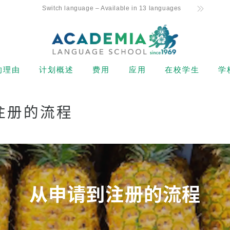
Switch language – Available in 13 languages
的理由
计划概述
费用
应用
在校学生
学
 Commitment
初级水平
持有 F-1 签证的新生学费
申请流程
课程表
ecrets
注册的流程
中级水平
非学生签证持有者的学费
退款政策
出勤和强制开除
唯一的每周 4 天课程
（ESTA、电子签证等）
高级水平
在线申请表
课程注册
学友好支持
卡玛阿依娜（美国公民或绿
卡持有者）学费
商务英语
从申请到注册的流程
假期
地理位置和设施
在校学生和学生签证（F-1
托业和托福备考
签证）持有者的学费
富的教师
从申请到注册的流程
私人课程
住宿费用
阿罗哈学生生活
转校生和在校生下午班