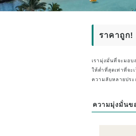
คณะที่มีประสบการณ์
สนุก! Aloha Student Life
ราคาถูก!
ความก้าวหน้าสู่
มหาวิทยาลัย
ข้อความรับรอง
เรามุ่งมั่นที่จะมอ
ให้ต่ำที่สุดเท่าที่
ความลับหลายประ
ความมุ่งมั่นข