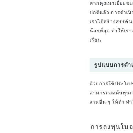
หากคุณมาเยี่ยมชม
ปกติแล้ว การดำเน
เราได้สร้างสรรค์น
น้อยที่สุด ทำให้เ
เรียน
รูปแบบการดำเน
ด้วยการใช้ประโยช
สามารถลดต้นทุนกา
งานอื่น ๆ ให้ต่ำ 
การลงทุนใน