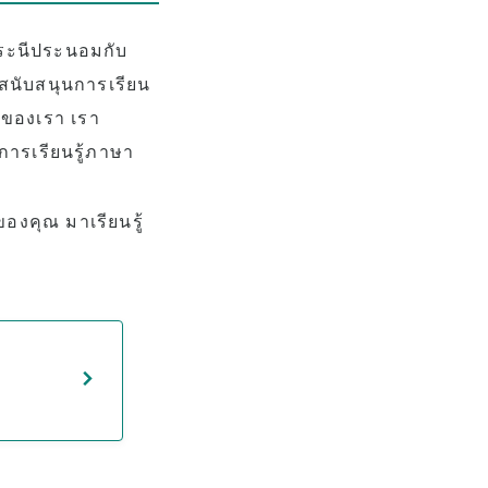
ประนีประนอมกับ
สนับสนุนการเรียน
ลับของเรา เรา
การเรียนรู้ภาษา
องคุณ มาเรียนรู้