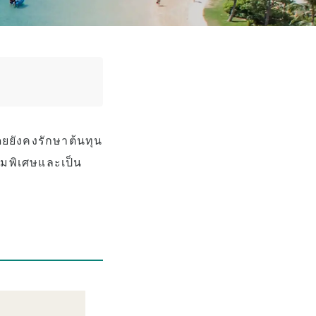
โดยยังคงรักษาต้นทุน
ริ่มพิเศษและเป็น