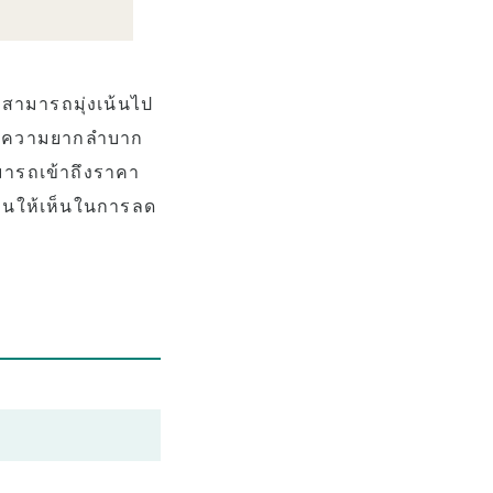
ยนสามารถมุ่งเน้นไป
ะมีความยากลำบาก
มารถเข้าถึงราคา
ท้อนให้เห็นในการลด