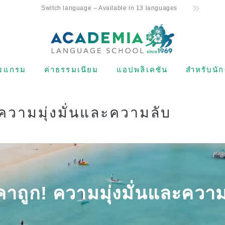
Switch language – Available in 13 languages
รแกรม
ค่าธรรมเนียม
แอปพลิเคชัน
สำหรับนัก
ค่าเล่าเรียนสำหรับนักศึกษา
ขั้นตอนการสมัคร
ตารางเรียน
ใหม่ที่มีวีซ่า F-1
ความมุ่งมั่นและความลับ
นโยบายการคืนเงิน
การเข้าร่ว
ค่าเล่าเรียนสำหรับผู้ถือวีซ่า
ไล่ออก
ที่ไม่ใช่นักเรียน (ESTA, e-
แบบฟอร์มใบสมัครออนไลน์
Visa ฯลฯ)
การลงทะเบีย
กระบวนการตั้งแต่การ
ค่าเล่าเรียนสำหรับ
สมัครจนถึงการลงทะเบียน
วันหยุดพักผ
Kama’aina (พลเมือง
TOEIC
สหรัฐฯ หรือผู้ถือกรีนการ์ด)
คาถูก! ความมุ่งมั่นและความ
ค่าเล่าเรียนสำหรับผู้ถือวีซ่า
นักเรียนปัจจุบันและผู้ถือ