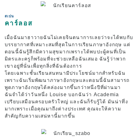
หรือผู้ถือกรีนการ์ด)
ค่าเล่าเรียนสำหรับผู้ถือวีซ่านักเรียนปัจจุบันและผู้
สเปน
ถือวีซ่านักเรียน (วีซ่า F-1)
คาร์ลอส
ค่าที่พัก
เมื่อฉันมาฮาวายฉันไม่เคยจินตนาการเลยว่าจะได้พบกับ
ชั้นเรียนเฉพาะช่วงบ่ายสำหรับการโอนหน่วยกิต
และนักศึกษาปัจจุบัน
บรรยากาศที่เหมาะสมที่สุดในการเรียนภาษาอังกฤษ แต่
ตอนนี้ฉันรู้สึกมีความสุขมากเพราะได้พบปะผู้คนที่เป็น
มิตรและครูก็พร้อมที่จะช่วยเหลือฉันเสมอ ฉันรู้ว่าพวก
แอปพลิเคชัน
เขาอยู่ที่นั่นเพื่อทุกสิ่งที่ฉันต้องการ
โดยเฉพาะชั้นเรียนสนทนามีประโยชน์มากสำหรับฉัน
ขั้นตอนการสมัคร
เพราะฉันเริ่มพัฒนาภาษาอังกฤษและตอนนี้ฉันสามารถ
นโยบายการคืนเงิน
พูดภาษาอังกฤษได้คล่องมากขึ้นกว่าหนึ่งปีที่ผ่านมา
ฉันจำได้ว่าวันหนึ่ง Louise บอกฉันว่า Academia
แบบฟอร์มใบสมัครออนไลน์
เปรียบเสมือนครอบครัวใหญ่ และฉันก็รับรู้ได้ มันน่าทึ่ง
กระบวนการตั้งแต่การสมัครจนถึงการลงทะเบียน
มากเพราะเมื่อคุณมาถึงต่างประเทศ คุณจะให้ความ
สำคัญกับความเสน่หานี้มากขึ้น
สำหรับนักศึกษาปัจจุบัน
ตารางเรียน