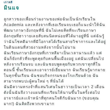
เกาหลี
มินแจ
ภาพรวมของโปรแกรม
ลูกสาวของเพื่อนร่วมงานของพ่อฉันเป็นนักเรียนใน
ระดับเริ่มต้น
Academia และหลังจากที่เธอเรียนจบเธอก็แนะนำให้ฉัน
ระดับกลาง
พัฒนาภาษาอังกฤษที่นี่ ฉันไม่เคยคิดที่จะเรียนภาษา
อังกฤษที่ฮาวายเลยสับสนนิดหน่อยที่ได้มาอยู่ที่นี่ แต่ฉันรู้
ระดับสูง
ว่าฉันโชคดีมากที่มีโอกาสได้เรียนสายวิชาการและได้อยู่
ภาษาอังกฤษธุรกิจ
ในดินแดนที่สวยงามหลังจากนั้นไม่นาน
ฉันเรียนภาษาอังกฤษที่เกาหลีมาเป็นเวลานานแล้ว แต่
การเตรียมตัวสอบ TOEIC และ TOEFL
ฉันก็ยังกลัวที่จะพูดคุยกับคนพื้นเมืองอยู่ แต่ฉันเปลี่ยนไป
บทเรียนส่วนตัว
หลังจากเรียนจบ และฉันชอบพูดคุยกับพวกเขาทุกที่ใน
ตอนนี้ ชั้นเรียนและอาจารย์เยี่ยมมาก ฉันเรียนรู้มากมาย
ในทุกชั้นเรียน ฉันชอบกิจกรรมของโรงเรียนด้วย ฉัน
ค่าธรรมเนียม
สามารถพบปะผู้คนใหม่ ๆ ที่นั่นได้
ค่าเล่าเรียนสำหรับนักศึกษาใหม่ที่มีวีซ่า F-1
ฉันมีความทรงจำที่แสนวิเศษในฮาวายเป็นเวลา 2 เดือน
ดังนั้นฉันจึงวางแผนที่จะเรียนให้นานขึ้นในครั้งต่อไป
ค่าเล่าเรียนสำหรับผู้ถือวีซ่าที่ไม่ใช่นักเรียน
อาจารย์และเจ้าหน้าที่ทุกคนใจดีกับฉันมาก (ขอบคุณ
(ESTA, e-Visa ฯลฯ)
มาก!) ฉันคิดถึงพวกเขามาก
ค่าเล่าเรียนสำหรับ Kama’aina (พลเมืองสหรัฐฯ