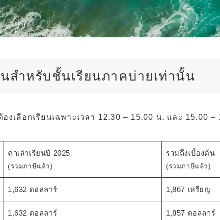
วีซ่านักเรียน (วีซ่า F-1)
ค่าที่พัก
ชั้นเรียนเฉพาะช่วงบ่าย
สำหรับการโอนหน่วยกิต
และนักศึกษาปัจจุบัน
ียนสำหรับชั้นเรียนภาคบ่ายเท่านั้น
ต้องเลือกเรียนเฉพาะเวลา 12.30 – 15.00 น. และ 15.00 – 
ค่าเล่าเรียนปี 2025
รวมถึงเบื้องต้น
(รวมภาษีแล้ว)
(รวมภาษีแล้ว)
1,632 ดอลลาร์
1,867 เหรียญ
1,632 ดอลลาร์
1,857 ดอลลาร์