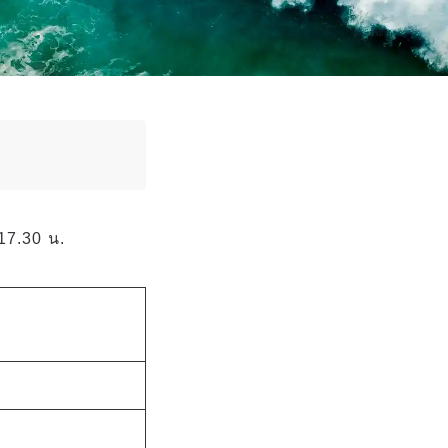
17.30 น.