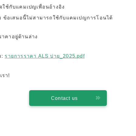
จใช้กับแคมเปญเพื่อนอ้างอิง
ม ข้อเสนอนี้ไม่สามารถใช้กับแคมเปญการโอนได้
าคาอยู่ด้านล่าง
ม:
รายการราคา ALS บ่าย_2025.pdf
อเรา!
Contact us