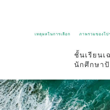
เหตุผลในการเลือก
ภาพรวมของโป
ราคาถูก! ความมุ่งมั่นและ
ระดับเริ่มต้น
ความลับ
ชั้นเรียน
ระดับกลาง
หลักสูตรสัปดาห์ 4 วันเพียง
นักศึกษาปั
แห่งเดียวของฮาวาย
ระดับสูง
การสนับสนุนที่เป็นมิตรต่อ
ภาษาอังกฤษธุรกิจ
การศึกษาระหว่างผู้
ปกครองและเด็กในต่าง
การเตรียมตัวสอบ 
ประเทศ
และ TOEFL
ทำเลทองและสิ่งอำนวย
บทเรียนส่วนตัว
ความสะดวก