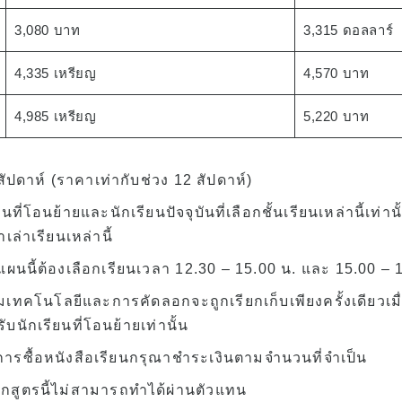
3,080 บาท
3,315 ดอลลาร์
4,335 เหรียญ
4,570 บาท
4,985 เหรียญ
5,220 บาท
สัปดาห์ (ราคาเท่ากับช่วง 12 สัปดาห์)
ที่โอนย้ายและนักเรียนปัจจุบันที่เลือกชั้นเรียนเหล่านี้เท่านั้
าเล่าเรียนเหล่านี้
แผนนี้ต้องเลือกเรียนเวลา 12.30 – 15.00 น. และ 15.00 – 
มเทคโนโลยีและการคัดลอกจะถูกเรียกเก็บเพียงครั้งเดียวเม
ับนักเรียนที่โอนย้ายเท่านั้น
ารซื้อหนังสือเรียนกรุณาชำระเงินตามจำนวนที่จำเป็น
กสูตรนี้ไม่สามารถทำได้ผ่านตัวแทน