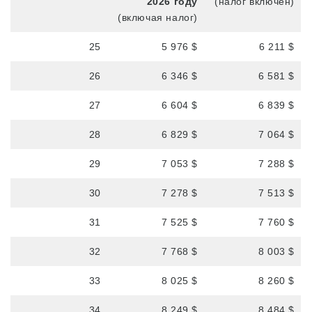
2026 году
(налог включен)
(включая налог)
25
5 976 $
6 211 $
26
6 346 $
6 581 $
27
6 604 $
6 839 $
28
6 829 $
7 064 $
29
7 053 $
7 288 $
30
7 278 $
7 513 $
31
7 525 $
7 760 $
32
7 768 $
8 003 $
33
8 025 $
8 260 $
34
8 249 $
8 484 $