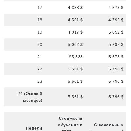
17
4 338 $
4 573 $
Для нынешних студентов
18
4 561 $
4 796 $
Расписание занятий
19
4 817 $
5 052 $
Посещаемость и обязательное
исключение
20
5 062 $
5 297 $
Регистрация класса
21
$5,338
5 573 $
Каникулы
22
5 561 $
5 796 $
Обзор школы
23
5 561 $
5 796 $
24 (Около 6
5 561 $
5 796 $
месяцев)
Стоимость
обучения в
С начальным
Недели