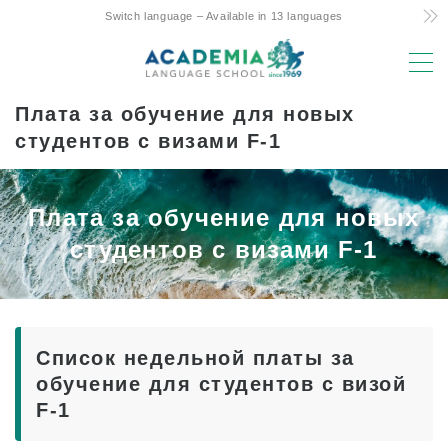
Switch language – Available in 13 languages
MENU
Плата за обучение для новых
Причины выбора
студентов с визами F-1
Низкая стоимость! Обязательства и
секреты
Плата за обучение для новых
Единственный на Гавайях 4-дневный
недельный курс
студентов с визами F-1
Дружеская поддержка родителей и детей
при обучении за границей
Первоклассное расположение и удобства
Список недельной платы за
Опытные преподаватели
обучение для студентов с визой
Весело! Aloha Student Life
F-1
Поступление в университет