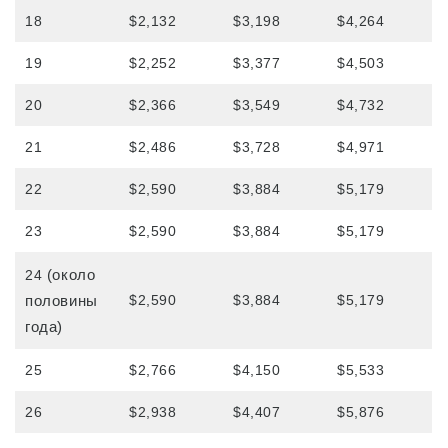
18
$2,132
$3,198
$4,264
Для нынешних студентов
19
$2,252
$3,377
$4,503
Расписание занятий
20
$2,366
$3,549
$4,732
Посещаемость и обязательное
исключение
21
$2,486
$3,728
$4,971
Регистрация класса
22
$2,590
$3,884
$5,179
Каникулы
23
$2,590
$3,884
$5,179
Обзор школы
(около
24
половины
$2,590
$3,884
$5,179
года)
25
$2,766
$4,150
$5,533
26
$2,938
$4,407
$5,876