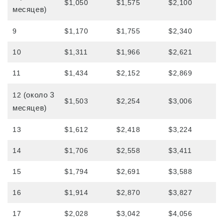
являющихся студентами (ESTA, e-Visa и
$1,050
$1,575
$2,100
месяцев)
т.д.)
Плата за обучение для кама’айна (граждан
9
$1,170
$1,755
$2,340
США или обладателей грин-карты)
10
$1,311
$1,966
$2,621
Плата за обучение для нынешних
студентов и обладателей студенческой
визы (виза F-1)
11
$1,434
$2,152
$2,869
Плата за проживание
(около 3
12
$1,503
$2,254
$3,006
Послеобеденные занятия для студентов-
месяцев)
переводчиков и нынешних студентов
13
$1,612
$2,418
$3,224
Приложение
14
$1,706
$2,558
$3,411
Процесс подачи заявки
15
$1,794
$2,691
$3,588
Политика возврата денег
16
$1,914
$2,870
$3,827
Форма онлайн-заявки
Процесс от подачи заявления до
17
$2,028
$3,042
$4,056
зачисления