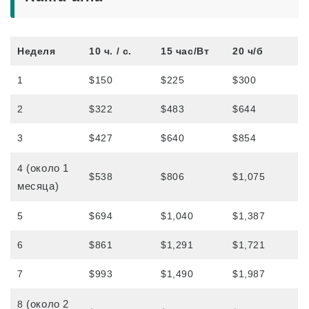
Отзывы
Неделя
10 ч. / с.
15 час/Вт
20 ч/б
Обзор программы
Уровень для начинающих
1
$150
$225
$300
Промежуточный уровень
2
$322
$483
$644
Продвинутый уровень
3
$427
$640
$854
Деловой английский
(около 1
4
Подготовка к TOEIC и TOEFL
$538
$806
$1,075
месяца)
Частные уроки
5
$694
$1,040
$1,387
Тарифы
6
$861
$1,291
$1,721
Плата за обучение для новых студентов с
7
$993
$1,490
$1,987
визами F-1
Оплата обучения для обладателей виз, не
(около 2
8